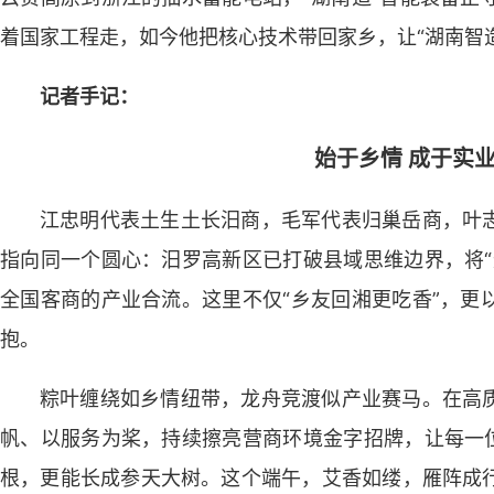
着国家工程走，如今他把核心技术带回家乡，让“湖南智
记者手记：
始于乡情 成于实业
江忠明代表土生土长汨商，毛军代表归巢岳商，叶
指向同一个圆心：汨罗高新区已打破县域思维边界，将“
全国客商的产业合流。这里不仅“乡友回湘更吃香”，更
抱。
粽叶缠绕如乡情纽带，龙舟竞渡似产业赛马。在高
帆、以服务为桨，持续擦亮营商环境金字招牌，让每一位
根，更能长成参天大树。这个端午，艾香如缕，雁阵成