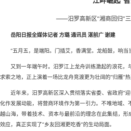
江畔崛起“智
——汨罗高新区“湘商回归”
岳阳日报全媒体记者 方璐 通讯员 湛前广 谢建
“五月五，是端阳。门插艾，香满堂。龙船鼓，响当
又到一年端午时。汨罗江上龙舟训练激起的浪花，
求索之地，正上演着一场比龙舟竞渡更为壮阔的“归雁”热
近年来，汨罗高新区深入贯彻落实省委、省政府“迎
化作发展动能，将营商环境作为第一引力。不唯地域、
越山海，带着技术、资本与最前沿的理念在此集结，形成
效应，真正实现了“乡友回湘更吃香”的生动局面。