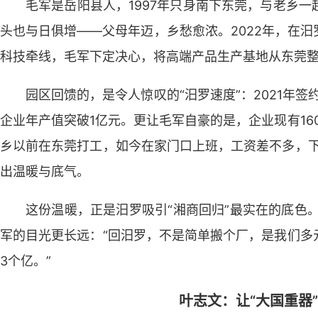
毛军是岳阳县人，1997年只身南下东莞，与老乡
头也与日俱增——父母年迈，乡愁愈浓。2022年，在汨
科技牵线，毛军下定决心，将高端产品生产基地从东莞
园区回馈的，是令人惊叹的“汨罗速度”：2021年签约
企业年产值突破1亿元。更让毛军自豪的是，企业现有16
乡以前在东莞打工，如今在家门口上班，工资差不多，下
出温暖与底气。
这份温暖，正是汨罗吸引“湘商回归”最实在的底色。
军的目光更长远：“回汨罗，不是简单搬个厂，是我们多
3个亿。”
叶志文：让“大国重器