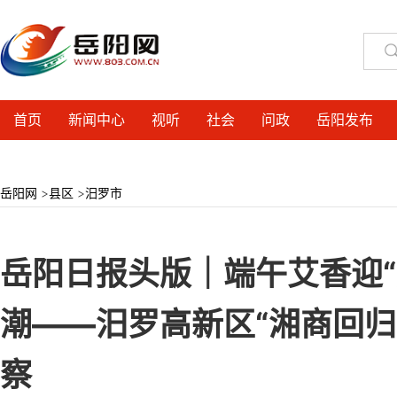
首页
新闻中心
视听
社会
问政
岳阳发布
岳阳网
>
县区
>
汨罗市
岳阳日报头版｜端午艾香迎“雁
潮——汨罗高新区“湘商回归
察