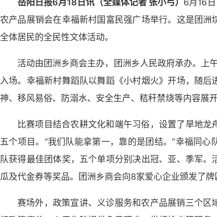
岳阳日报6月18日讯（全媒体记者 张小弓）
6月16
农产品展销会在幸福新村国富民强广场举行。这是团洲
全体居民的全民性文体活动。
活动由团洲乡商会主办，团洲乡人民政府承办。上午
入场。幸福新村舞蹈队以舞蹈《小村烟火》开场，随后
神、移风易俗、防溺水、安全生产、秸秆禁烧等内容展
比赛项目结合农耕文化和端午习俗，设置了旱地龙
五个项目。“我们队能拿第一，靠的是团结。”幸福同心
队获得最佳团体奖，五个单项分别决出冠、亚、季军。
瓜及代金券等奖品。团洲乡商会向8家爱心企业颁发了牌
赛场外，政策宣讲、义诊服务和农产品展销三个区