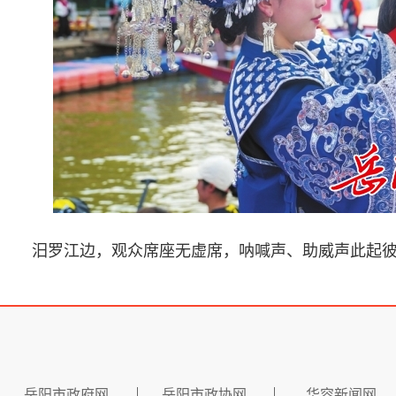
汨罗江边，观众席座无虚席，呐喊声、助威声此起
岳阳市政府网
岳阳市政协网
华容新闻网