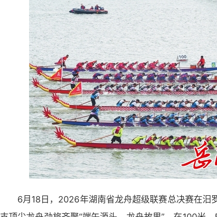
6月18日，2026年湖南省龙舟超级联赛总决赛在
支顶尖龙舟劲旅齐聚“端午源头、龙舟故里”，在100米