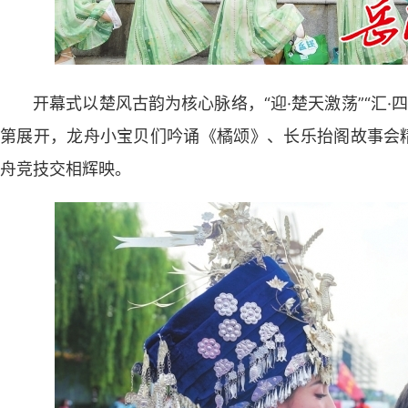
开幕式以楚风古韵为核心脉络，“迎·楚天激荡”“汇·四
第展开，龙舟小宝贝们吟诵《橘颂》、长乐抬阁故事会精
舟竞技交相辉映。