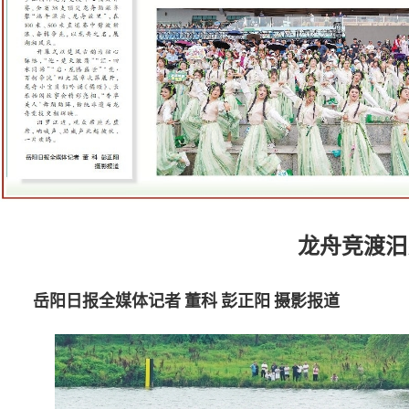
龙舟竞渡汨
岳阳日报全媒体记者 董科 彭正阳 摄影报道