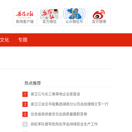
新闻客户端
官方微信
公众微信号
官方微博
文化
专题
热点推荐
1
谢卫江与长三角等地企业家座谈
2
谢卫江会见华能集团湖南分公司总经理相立军一行
3
住岳省政协委员交出高质量履职答卷
4
邱虹率队督导危险化学品领域安全生产工作