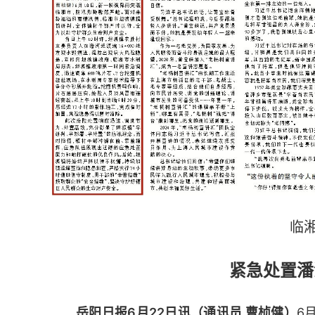
临
紧急处置潘
岳阳日报6月22日讯（通讯员 曹桢健）
6