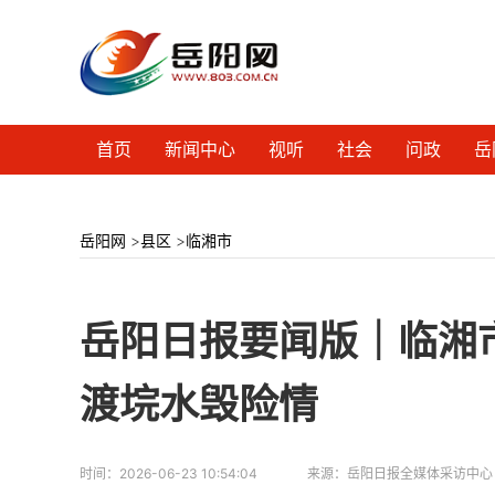
首页
新闻中心
视听
社会
问政
岳
岳阳网
>
县区
>
临湘市
岳阳日报要闻版｜临湘
渡垸水毁险情
时间：
2026-06-23 10:54:04
来源：
岳阳日报全媒体采访中心