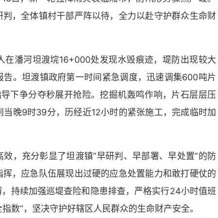
研判，全体镇村干部严阵以待，全力以赴守护群众生命财
人在潘河坦渡垸16+000处发现水毁痕迹，堤防出现较大
告。坦渡镇政府第一时间紧急调度，迅速调集600吨片
指导下争分夺秒展开抢险。挖掘机轰鸣作响，片石层层压
当晚9时39分，历经近12小时的紧张施工，完成临时加
效，充分彰显了坦渡镇“早研判、早部署、早处置”的防
指挥，应急队伍展现出过硬的应急处置能力和敢打硬仗的
，持续加强巡堤查险和隐患排查，严格实行24小时值班
全指数”，坚决守护好辖区人民群众的生命财产安全。