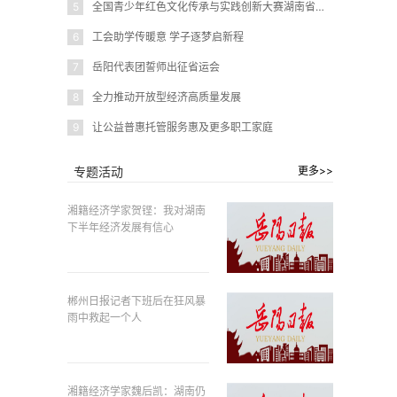
5
全国青少年红色文化传承与实践创新大赛湖南省赛在岳阳圆满闭幕
6
工会助学传暖意 学子逐梦启新程
7
岳阳代表团誓师出征省运会
8
全力推动开放型经济高质量发展
9
让公益普惠托管服务惠及更多职工家庭
专题活动
更多>>
湘籍经济学家贺铿：我对湖南
下半年经济发展有信心
郴州日报记者下班后在狂风暴
雨中救起一个人
湘籍经济学家魏后凯：湖南仍