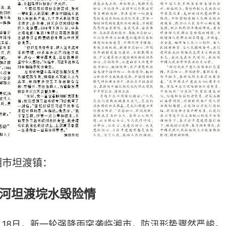
湘市坦渡镇：
河坦渡垸水毁险情
月18日，新一轮强降雨突袭临湘市，防汛形势骤然严峻。