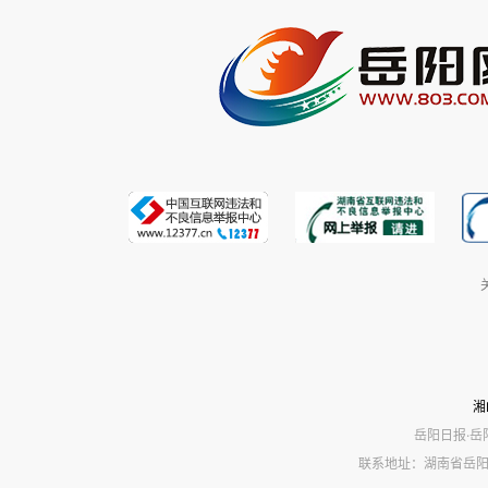
湘
岳阳日报·岳
联系地址：湖南省岳阳市岳