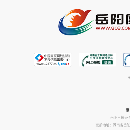
湘
岳阳日报·岳
联系地址：湖南省岳阳市岳