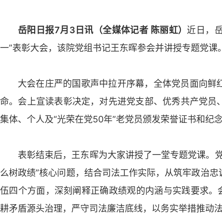
岳阳日报7月3日讯（全媒体记者 陈丽虹）
近日，岳
一”表彰大会，该院党组书记王东晖参会并讲授专题党课
大会在庄严的国歌声中拉开序幕，全体党员面向鲜
命。会上宣读表彰决定，对先进党支部、优秀共产党员
集体、个人及“光荣在党50年”老党员颁发荣誉证书和纪
表彰结束后，王东晖为大家讲授了一堂专题党课。党
么树政绩”核心问题，结合司法工作实际，从筑牢政治忠
伍四个方面，深刻阐释正确政绩观的内涵与实践要求。会
耕矛盾源头治理，严守司法廉洁底线，以务实举措推动