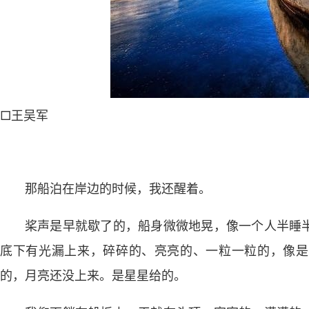
□王吴军
那船泊在岸边的时候，我还醒着。
桨声是早就歇了的，船身微微地晃，像一个人半睡
底下有光漏上来，碎碎的、亮亮的、一粒一粒的，像是
的，月亮还没上来。是星星给的。