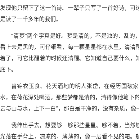
发现他只留下了这一首诗。一辈子只写了一首好诗，可
是读了一千多年的我们。
“清梦”两个字真是好。梦是清的，不是浊的、乱的
看上去是黑的，可仔细看，每一颗星星都在水里，清清
着了，可它比醒着的时候还清醒。它知道自己要什么，
底下。
曾锦衣玉食、花天酒地的明人张岱，在经历国破家
水，在荷花深处喝酒。那些梦都是清的，清得像他笔下的
云与山与水，上下一白”，那白是干净的，没有杂质，像
我伸出手去，想要够一够那些星星。够不着，当然
光落在手背上，凉凉的、薄薄的，像一层看不见的霜。