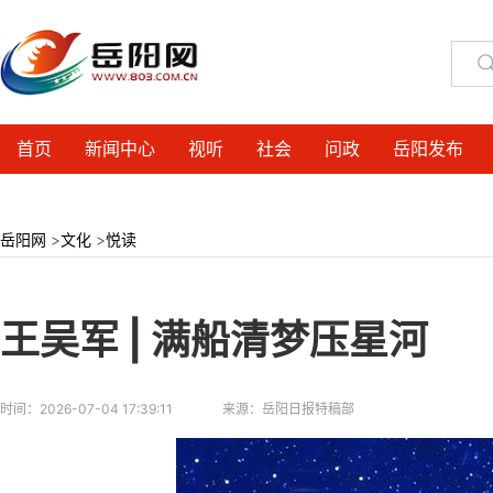
首页
新闻中心
视听
社会
问政
岳阳发布
岳阳网
>
文化
>
悦读
王吴军 | 满船清梦压星河
时间：
2026-07-04 17:39:11
来源：
岳阳日报特稿部