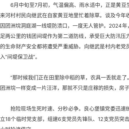
6月中旬至7月初，气温偏高、雨水适中，正是黄豆
来河村村民向继武在自家黄豆地里忙着除草。谈及今年
因团洲垸洞庭湖一线堤防溃口，一度无人管护。2024
足两公里的钱团间堤作为第二道防线，承受巨大防汛压
的生命财产安全都将遭受严重威胁。向继武是村内老党
入“间堤保卫战”。
“那时候我们正在田里除中稻的草，农具一丢就走了
团洲垸一样变成一片汪洋，那就不只是庄稼的损失，房子
抢险现场生死时速、分秒必争。良心堡镇党委迅速
立18个临时党支部，组建6支党员先锋队、12支党员突