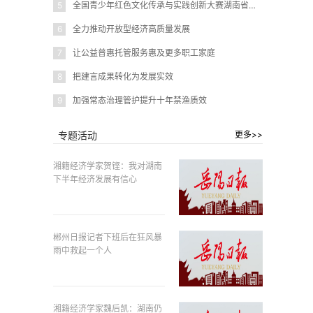
5
全国青少年红色文化传承与实践创新大赛湖南省赛在岳阳圆满闭幕
6
全力推动开放型经济高质量发展
7
让公益普惠托管服务惠及更多职工家庭
8
把建言成果转化为发展实效
9
加强常态治理管护提升十年禁渔质效
专题活动
更多>>
湘籍经济学家贺铿：我对湖南
下半年经济发展有信心
郴州日报记者下班后在狂风暴
雨中救起一个人
湘籍经济学家魏后凯：湖南仍