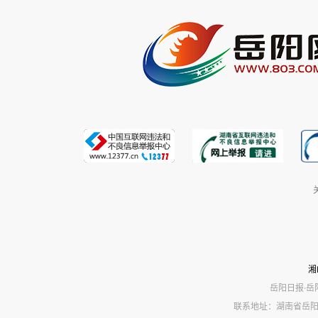
湘
岳阳日报·岳
联系地址：湖南省岳阳市岳