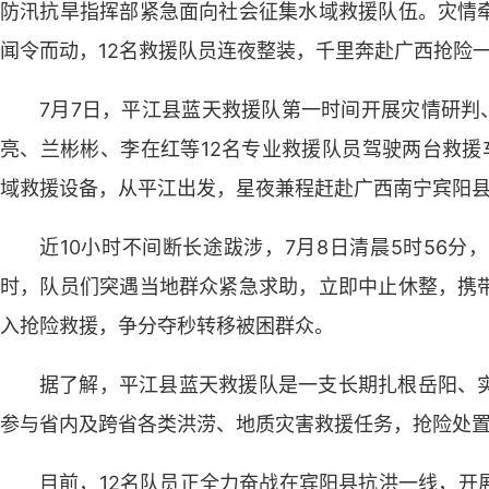
防汛抗旱指挥部紧急面向社会征集水域救援队伍。灾情
闻令而动，12名救援队员连夜整装，千里奔赴广西抢险
7月7日，平江县蓝天救援队第一时间开展灾情研判
亮、兰彬彬、李在红等12名专业救援队员驾驶两台救援
域救援设备，从平江出发，星夜兼程赶赴广西南宁宾阳
近10小时不间断长途跋涉，7月8日清晨5时56
时，队员们突遇当地群众紧急求助，立即中止休整，携
入抢险救援，争分夺秒转移被困群众。
据了解，平江县蓝天救援队是一支长期扎根岳阳、
参与省内及跨省各类洪涝、地质灾害救援任务，抢险处
目前，12名队员正全力奋战在宾阳县抗洪一线，开