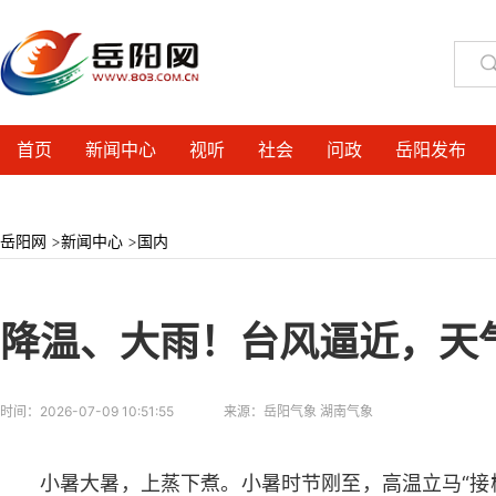
首页
新闻中心
视听
社会
问政
岳阳发布
岳阳网
>
新闻中心
>
国内
降温、大雨！台风逼近，天
时间：
2026-07-09 10:51:55
来源：
岳阳气象 湖南气象
小暑大暑，上蒸下煮。小暑时节刚至，高温立马“接