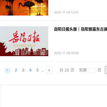
2025-11-06 12:00
岳阳日报头版｜岳阳首届东古
2025-11-06 09:50
2
3
4
5
...
>
共
20
页
到第
页
1