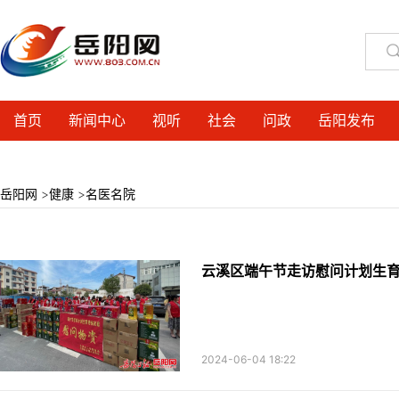
首页
新闻中心
视听
社会
问政
岳阳发布
岳阳网
>
健康
>
名医名院
云溪区端午节走访慰问计划生
2024-06-04 18:22