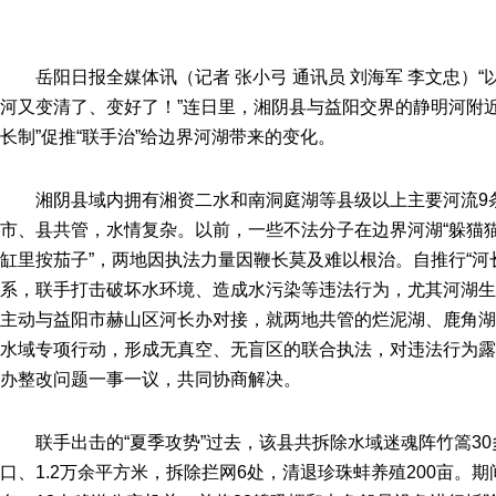
岳阳日报全媒体讯（记者 张小弓 通讯员 刘海军 李文忠）
河又变清了、变好了！”连日里，湘阴县与益阳交界的静明河附
长制”促推“联手治”给边界河湖带来的变化。
湘阴县域内拥有湘资二水和南洞庭湖等县级以上主要河流9
市、县共管，水情复杂。以前，一些不法分子在边界河湖“躲猫猫
缸里按茄子”，两地因执法力量因鞭长莫及难以根治。自推行“河
系，联手打击破坏水环境、造成水污染等违法行为，尤其河湖生
主动与益阳市赫山区河长办对接，就两地共管的烂泥湖、鹿角湖
水域专项行动，形成无真空、无盲区的联合执法，对违法行为露
办整改问题一事一议，共同协商解决。
联手出击的“夏季攻势”过去，该县共拆除水域迷魂阵竹篙30
口、1.2万余平方米，拆除拦网6处，清退珍珠蚌养殖200亩。