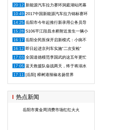
20:12
新能源汽车拉力赛环洞庭湖站闭幕
向力力 、刘和生出席闭幕式
10:49
2017中国新能源汽车拉力锦标赛环
洞庭湖站收官之战在岳阳打响
14:25
岳阳市今年起推行新录用公务员导
师制
15:28
S106平江段昌水桥附近发生一辆小
车自燃，具体原因不明
16:17
岳阳全民医保开启新模式：小病不
出社区 大病不出城
16:12
即日起进京列车实施“二次安检”
17:03
全国道德模范李国武的这五年更忙
了！
17:05
蓝天救援队奋战两天，终于将溺水
夫妇打捞上岸
17:11
[岳阳] 樟树港辣椒名扬世界
热点新闻
岳阳市黄金周消费市场红红火火