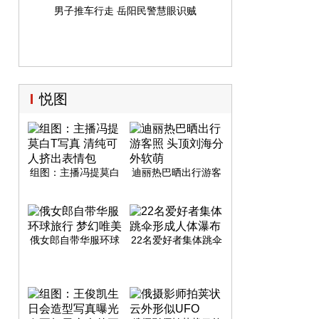
男子推车行走 岳阳民警慧眼识贼
悦图
组图：主播冯提莫白
迪丽热巴晒出行游客
T写真 清纯可人挤出
照 头顶刘海分外软萌
表情包
俄女郎自带华服环球
22名爱好者集体跳伞
旅行 梦幻唯美
形成人体瀑布