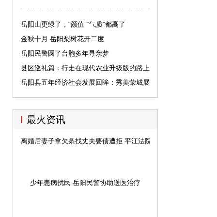
岳阳山更绿了，“颜值”“气质”都高了
金秋十月 岳阳梨树花开二度
岳阳民警圆了台胞多年寻亲梦
县区巡礼篇：行走在现代农业升级版的路上
岳阳县五年经济社会发展回眸：秀美荣城展
新颜
最火资讯
离婚后妻子拿欠条找丈夫要债遭拒 平江法院判欠条有效
少年患病扰民 岳阳民警协助送医治疗