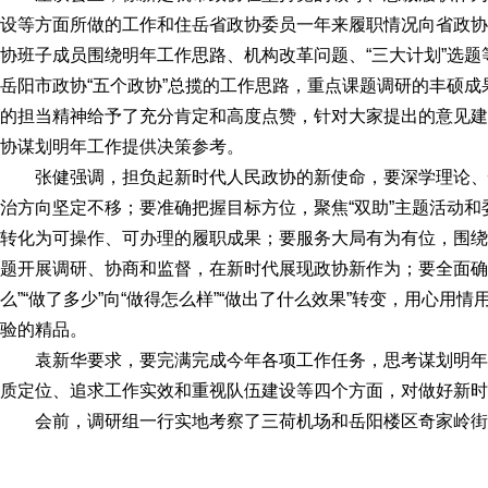
设等方面所做的工作和住岳省政协委员一年来履职情况向省政协
协班子成员围绕明年工作思路、机构改革问题、“三大计划”选
岳阳市政协“五个政协”总揽的工作思路，重点课题调研的丰硕
的担当精神给予了充分肯定和高度点赞，针对大家提出的意见建
协谋划明年工作提供决策参考。
张健强调，担负起新时代人民政协的新使命，要深学理论
治方向坚定不移；要准确把握目标方位，聚焦“双助”主题活动和
转化为可操作、可办理的履职成果；要服务大局有为有位，围绕
题开展调研、协商和监督，在新时代展现政协新作为；要全面确
么”“做了多少”向“做得怎么样”“做出了什么效果”转变，用心
验的精品。
袁新华要求，要完满完成今年各项工作任务，思考谋划明
质定位、追求工作实效和重视队伍建设等四个方面，对做好新时
会前，调研组一行实地考察了三荷机场和岳阳楼区奇家岭街