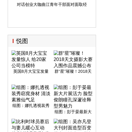
对话创业大咖曲江青年干部面对面取经
悦图
英国8月大宝宝发量
群“星”璀璨！2018天
惊人 给20家公司当模
文摄影大赛入围作品
特
震撼公布
组图：娜扎透视装秀
窈窕身材 清淡素雅仙
组图：彭于晏最新大
气足
片展活力 脸型俊朗瞳
孔深邃诠释型男魅力