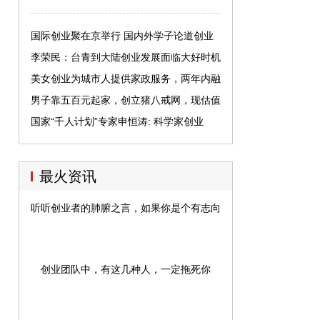
国际创业聚在京举行 国内外学子论道创业
李荣民：台青到大陆创业发展面临大好时机
美女创业为城市人提供家政服务，两年内融
资1250万美元
男子靠五百元起家，创立猪八戒网，现估值
超过百亿
国家“千人计划”专家申恒涛: 科学家创业
让“天下无贼”
最火资讯
听听创业者的肺腑之言，如果你是个有志向的人 ,也许你真的睡不
创业团队中，有这几种人，一定拖死你