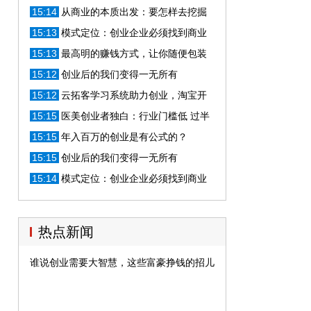
业创业可享这些服务！
15:14
从商业的本质出发：要怎样去挖掘
消费者的认知？
15:13
模式定位：创业企业必须找到商业
模式的闭环
15:13
最高明的赚钱方式，让你随便包装
出一个创业项目
15:12
创业后的我们变得一无所有
15:12
云拓客学习系统助力创业，淘宝开
网店必备神器
15:15
医美创业者独白：行业门槛低 过半
利润拿去做广告
15:15
年入百万的创业是有公式的？
15:15
创业后的我们变得一无所有
15:14
模式定位：创业企业必须找到商业
模式的闭环
热点新闻
谁说创业需要大智慧，这些富豪挣钱的招儿你都会！