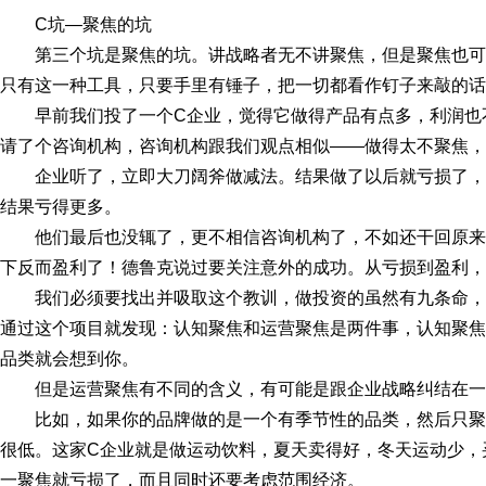
C坑—聚焦的坑
第三个坑是聚焦的坑。讲战略者无不讲聚焦，但是聚焦也
只有这一种工具，只要手里有锤子，把一切都看作钉子来敲的话
早前我们投了一个C企业，觉得它做得产品有点多，利润也
请了个咨询机构，咨询机构跟我们观点相似——做得太不聚焦，
企业听了，立即大刀阔斧做减法。结果做了以后就亏损了
结果亏得更多。
他们最后也没辄了，更不相信咨询机构了，不如还干回原
下反而盈利了！德鲁克说过要关注意外的成功。从亏损到盈利，
我们必须要找出并吸取这个教训，做投资的虽然有九条命
通过这个项目就发现：认知聚焦和运营聚焦是两件事，认知聚焦
品类就会想到你。
但是运营聚焦有不同的含义，有可能是跟企业战略纠结在一
比如，如果你的品牌做的是一个有季节性的品类，然后只
很低。这家C企业就是做运动饮料，夏天卖得好，冬天运动少，
一聚焦就亏损了，而且同时还要考虑范围经济。