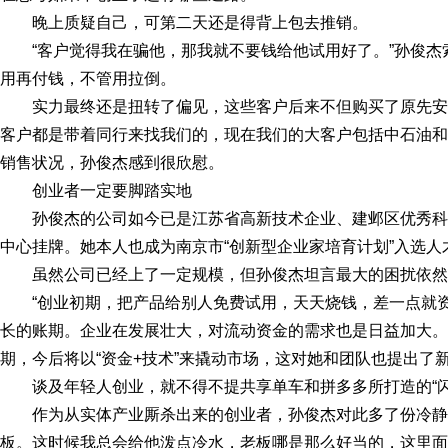
晚上质疑自己，可第二天还是得背上包去推销。
“客户觉得我在骗他，那我就不要钱给他试用好了。”孙俊
用再付钱，不管用拉倒。
实力最终还是扭转了偏见，这些客户后来不但购买了原先安
客户都是带着同行来找我们的，现在我们的大客户包括中石油和
销售状况，孙俊杰感到很欣慰。
创业者一定要脚踏实地
孙俊杰的公司如今已是江苏省高新技术企业、建邺区优秀科技
中心挂牌。她本人也成为南京市“创新型企业家培育计划”入选人
虽然公司已经上了一定规模，但孙俊杰坦言最大的困扰依然
“创业初期，把产品给别人免费试用，天天烧钱，差一点就
长的账期。企业在发展壮大，对流动资金的需求也是日益加大。”孙
期，今后将以“资金+技术”来撬动市场，这对她和团队也提出了
谈及年轻人创业，就不得不提共享单车和拼多多所打造的“闪
作为从实体产业厮杀出来的创业者，孙俊杰对此多了份冷静
板。这时候我总会给他泼点冷水，老板哪是那么好当的，这里面的