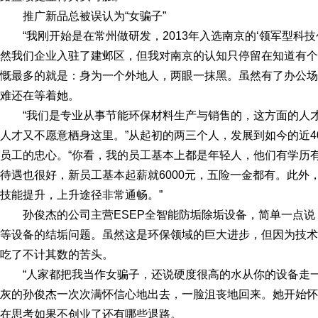
推广新品总被误认为“女骗子”
“我刚开始是在常州做研发，2013年入选南京的‘领军型科
然我们企业入驻了建邺区，但我对南京的认知只停留在知道有个
慨最多的就是：身为一个外地人，两眼一抹黑。虽然有了办公场
难还在等着她。
“我们是专业从事节能环保材料生产与销售的，这方面的人
人才又不愿意栖身这里。”从起初的两三个人，发展到如今的近
员工的忠心。“你看，我的员工基本上都是年轻人，他们有学历
待遇也很好，新员工基本起薪就6000元，五险一金都有。此外
技能提升，上升途径非常通畅。”
孙俊杰的公司主营ESEP全智能防垢除垢设备，简单一点
等设备的结垢问题。虽然这是环保领域的巨大进步，但因为技术
吃了不计其数的苦头。
“人家都把我当作女骗子，还说硬度很高的水从你的设备走
灰的孙俊杰一次次满怀信心地出去，一脸沮丧地回来。她开始怀
在思考如果不创业了还有哪些退路。