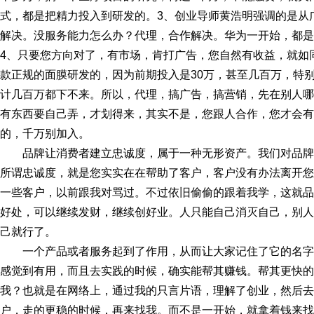
式，都是把精力投入到研发的。3、创业导师黄浩明强调的是从
解决。没服务能力怎么办？代理，合作解决。华为一开始，都是
4、只要您方向对了，有市场，肯打广告，您自然有收益，就如
款正规的面膜研发的，因为前期投入是30万，甚至几百万，特
计几百万都下不来。所以，代理，搞广告，搞营销，先在别人哪
有东西要自己弄，才划得来，其实不是，您跟人合作，您才会有
的，千万别加入。
品牌让消费者建立忠诚度，属于一种无形资产。
我们对品牌
所谓忠诚度，就是您实实在在帮助了客户，客户没有办法离开您
一些客户，以前跟我对骂过。
不过依旧偷偷的跟着我学，这就品
好处，可以继续发财，继续创好业。
人只能自己消灭自己，别人
己就行了。
一个产品或者服务起到了作用，从而让大家记住了它的名字
感觉到有用，而且去实践的时候，确实能帮其赚钱。
帮其更快的
我？
也就是在网络上，通过我的只言片语，理解了创业，然后
户，走的更稳的时候，再来找我。
而不是一开始，就拿着钱来找