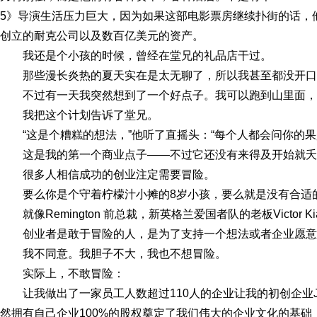
5》导演生活压力巨大，因为如果这部电影票房继续扑街的话，
创立的耐克公司以及数百亿美元的资产。
我还是个小孩的时候，曾经在堂兄的礼品店干过。
那些漫长炎热的夏天实在是太无聊了，所以我甚至都没开口
不过有一天我突然想到了一个好点子。我可以跑到山里面
我把这个计划告诉了堂兄。
“这是个糟糕的想法，”他听了直摇头：“每个人都会问你的
这是我的第一个商业点子——不过它还没有来得及开始就夭
很多人相信成功的创业注定需要冒险。
要么你是个守着柠檬汁小摊的8岁小孩，要么就是没有合适
就像Remington 前总裁，新英格兰爱国者队的老板Victor 
创业者是敢于冒险的人，是为了支持一个想法或者企业愿意
我不同意。我胆子不大，我也不想冒险。
实际上，不敢冒险：
让我做出了一家员工人数超过110人的企业让我的初创企业Jo
然拥有自己企业100%的股权奠定了我们伟大的企业文化的基础