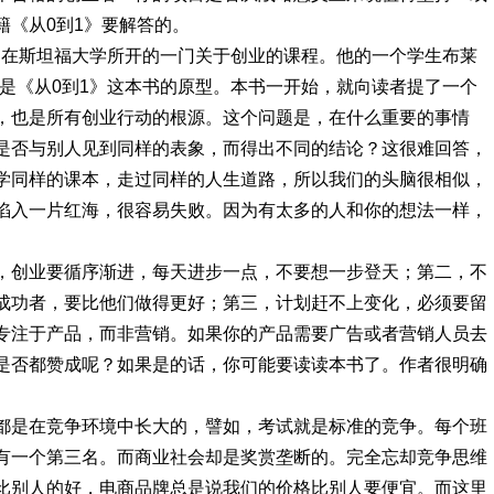
籍《从0到1》要解答的。
勒在斯坦福大学所开的一门关于创业的课程。他的一个学生布莱
是《从0到1》这本书的原型。本书一开始，就向读者提了一个
，也是所有创业行动的根源。这个问题是，在什么重要的事情
是否与别人见到同样的表象，而得出不同的结论？这很难回答，
学同样的课本，走过同样的人生道路，所以我们的头脑很相似，
陷入一片红海，很容易失败。因为有太多的人和你的想法一样，
，创业要循序渐进，每天进步一点，不要想一步登天；第二，不
成功者，要比他们做得更好；第三，计划赶不上变化，必须要留
专注于产品，而非营销。如果你的产品需要广告或者营销人员去
是否都赞成呢？如果是的话，你可能要读读本书了。作者很明确
都是在竞争环境中长大的，譬如，考试就是标准的竞争。每个班
有一个第三名。而商业社会却是奖赏垄断的。完全忘却竞争思维
比别人的好，电商品牌总是说我们的价格比别人要便宜。而这里