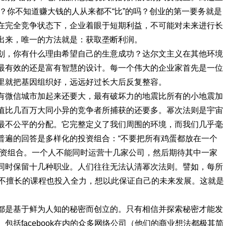
呢？你不知道赚大钱的人从来都不“比”的吗？创业的第一要务就是
在完全竞争状态下，企业着眼于短期利益，不可能对未来进行长
出来，唯一的方法就是：获取垄断利润。
划，你有什么理由希望自己的生意成功？达尔文主义在其他环境
最有效的还是富有智慧的设计。每一个伟大的企业家首先是一位
里就把基因组织好，远远好过长大后反复整容。
有微信城市加起来还要大，最有破坏力的地震比所有的小地震加
值比几百万大同小异的竞争者所捕获的还要多。幂次法则是宇宙
最不公平的分配。它完整定义了我们周围的环境，而我们几乎毫
普遍的回答是多样化的投资组合：“不要把所有鸡蛋都放在一个
投资组合。一个人不能同时运营十几家公司，然后期待其中一家
同时保留十几种职业。人们往往无法认清幂次法则。譬如，每所
对不擅长的课程也投入全力，想以此保证自己的未来发展。这就是
都是基于鲜为人知的秘密而创立的。只有相信并探索秘密才能发
括facebook在内的众多网络公司（他们的商业想法都极其简