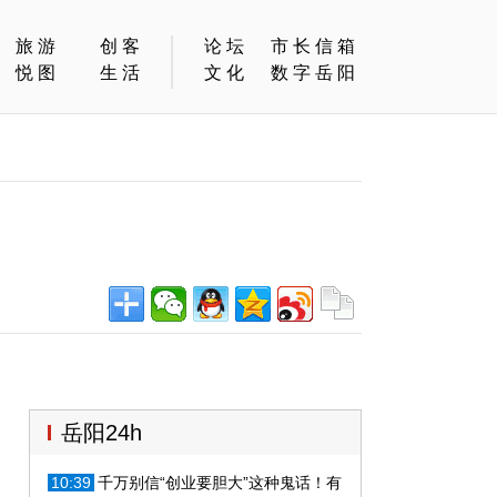
旅游
创客
论坛
市长信箱
悦图
生活
文化
数字岳阳
岳阳24h
10:39
千万别信“创业要胆大”这种鬼话！有