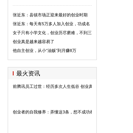
张近东：县镇市场正迎来最好的创业时期
张近东：每天有5万多人加入创业，功成名
就越来越难
女子只有小学文化，创业历尽磨难，不到三
年时间销售额超600万
创业真是越来越容易了
他自主创业，从小“油贩”到月赚8万
最火资讯
前腾讯员工过世：经历多次人生低谷 创业真心很苦
创业者的自我修养：弄懂这3条，想不成功都难