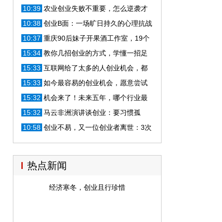
些人只是后盾够强
10:39
农业创业失败不重要，怎么逆袭才
关键，这里有5大方法！
10:38
创业B面：一场旷日持久的心理抗战
10:37
重庆90后妹子开果酒工作室，19个
月关闭，创业教训值得一看
15:34
教你几招创业的方式，学懂一招足
够让你财富自由
15:33
互联网给了太多的人创业机会，都
是一个人能够操作的
15:33
如今最容易的创业机会，愿意尝试
的人，让你秒变赚钱高手
15:32
机会来了！未来五年，哪个行业最
值得创业？抓住时机，不得不看！
15:32
马云非洲演讲谈创业：要习惯孤
独，孤独时用左手温暖右手
10:58
创业不易，又一位创业者离世：3次
创业未成功，纵身跳下22层楼
热点新闻
经济寒冬，创业且行珍惜