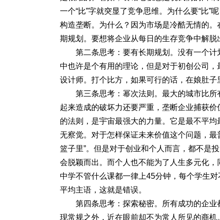
一个“比”字就突显了竞争思维。为什么要“比”
构造垄断。为什么？因为市场是冷酷无情的。
期规划。要想将企业从每日的生存竞争中解脱
第二条思考：要有长期规划。没有一个计
中也许是个有用的理论，但是对于初创公司，
设计师。打个比方，如果可行的话，在娘肚子
第三条思考：幂次法则。最大的城市比所
起来造成的破坏力还要严重，垄断企业捕获价
的法则，是宇宙最强大的力量。它是最不平均
无察觉。对于怎样保证未来价值这个问题，最
篮子里”。但是对于创业和个人而言，都不是
会脱颖而出。而个人也不能为了人生多元化，
中学不管什么课都一律上45分钟，每个学生
平均主语，这就是错误。
第四条思考：探索秘密。所有成功的企业
现常规之外，近在眼前却不为常人所见的商机。包