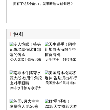
拥有了这5个能力，就果断地去创业吧？
悦图
令人惊叹！镜头记录
天生猎手！阿拉斯加
埃塞俄比亚部落的传
白头海雕半空捕食海
承
鸥
美国滑水松鼠将退休
告别演出举行
南非水牛陷夺水源大
战 欲用牛角挖出对手
眼睛