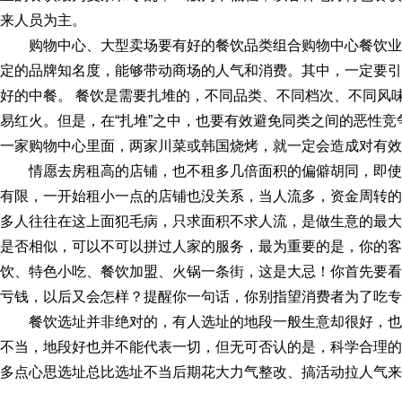
来人员为主。
购物中心、大型卖场
要有好的餐饮品类组合购物中心餐饮业态
定的品牌知名度，能够带动商场的人气和消费。其中，一定要引
好的中餐。 餐饮是需要扎堆的，不同品类、不同档次、不同风
易红火。但是，在“扎堆”之中，也要有效避免同类之间的恶性竞
一家购物中心里面，两家川菜或韩国烧烤，就一定会造成对有效
情愿去房租高的店铺
，也不租多几倍面积的偏僻胡同，即使
有限，一开始租小一点的店铺也没关系，当人流多，资金周转的
多人往往在这上面犯毛病，只求面积不求人流，是做生意的最大
是否相似，可以不可以拼过人家的服务，最为重要的是，你的客
饮、特色小吃、餐饮加盟、火锅一条街，这是大忌！你首先要看
亏钱，以后又会怎样？提醒你一句话，你别指望消费者为了吃专
餐饮选址并非绝对的，有人选址的地段一般生意却很好，
不当，地段好也并不能代表一切，但无可否认的是，科学合理的
多点心思选址总比选址不当后期花大力气整改、搞活动拉人气来