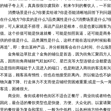
的铺子夸上天，真真假假尔虞我诈，初来乍到的餐饮人，一不留
消费场景是什么?你要卖给谁?
你是否能清晰地回答下列问题
在什么地方?你卖的是什么?品类属性是什么?消费场景是什么?
好，可人家就是不搭理，虽说产品好是根本，但是也要以顾客为
值。这个价值可能是快速就餐，可能是拍照装逼，还可能是商务
供的价值是什么、品类属性是什么，这样才能在选址的时候贴着
再造”，即：拿出某种产品，并分析顾客会在什么时间、什么场
金角银边草肚皮？
金角的铺位是首选，因为街角汇聚四方人
高，因而街角商铺财气旺如KFC、星巴克等大型连锁企业都爱
边是指街两端处于人流进入的端口，也是刚进入商街的客流有兴
不算远，顾客虽有惰性，但也在他接受距离内。所以银边也不缺
物兴趣下降、行走体力不支而使店铺经营困难重重;或是一头一
客流，困难很大。
商业街、食街或者特色街区
不适合正餐厅，商业街或者特色
因此，最合适的餐饮类型也是快捷、方便、大众化的。以宴请聚
里的餐饮最为复杂和零乱，一般为中低档，以各种地方特色餐饮