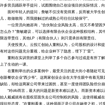
许多营员踊跃举手提问，试图围绕自己创业项目的实际情况，向
面对年轻人的提问，詹敏不仅没有觉得累，反而被大学生创
儿，敢做敢闯，而我接触过的成熟公司往往比较保守”。
一位营员向她咨询，“合伙制企业风险太高，但又不希望因
怎么办？”詹敏建议，可以选择有限合伙企业这种股权结构，其
限连带责任，其他LP（有限合伙人）则只需承担有限责任。
天使投资人、云投汇创始人董刚认为，公司股权的设计和提
有对这些问题充分重视，给企业种下了隐患，埋下了‘雷’”。
董刚在实训营的课堂上列举了多个自己参与过或是有所了
上了生动的一课。
在董刚举出的众多案例中，最受关注的是大街小巷随处可见的
创新餐饮企业“西少爷”。这两家创业企业在大学生眼中有着无
缺陷，却给这两家公司带来过困扰，甚至一度使得团队险些分崩
“对ofo而言，最大的问题是新资本难以进入。而新资本难以
始人戴威就有在股权层面失去公司控制权的风险，这使得戴威在
现抗拒态度。”在董刚看来，这种局面正是公司在融资之初，过