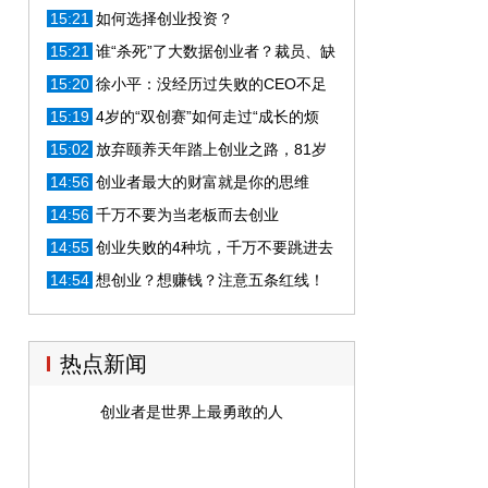
成为拥有百亿身家的科技女富豪？
15:21
如何选择创业投资？
15:21
谁“杀死”了大数据创业者？裁员、缺
钱、没法盈利，寒冬真的来了
15:20
徐小平：没经历过失败的CEO不足
以谈创业
15:19
4岁的“双创赛”如何走过“成长的烦
恼”
15:02
放弃颐养天年踏上创业之路，81岁
核研究专家探索核技术灭癌
14:56
创业者最大的财富就是你的思维
14:56
千万不要为当老板而去创业
14:55
创业失败的4种坑，千万不要跳进去
14:54
想创业？想赚钱？注意五条红线！
哪一条都足以让你负债累累！
热点新闻
创业者是世界上最勇敢的人