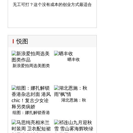
无工可打？这个没有成本的创业方式最适合你
悦图
晒丰收
新浪爱拍周选美图类
作品
湖北恩施：秋
雨“枫”情
组图：娜扎解锁香港
杂志封面 港风chic！
复古少女诠释另类病
娇