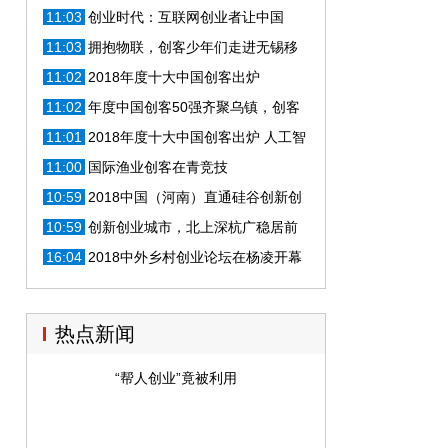
端创业研究班“鸵鸟会”
11:03
创业时代：互联网创业者让中国
的“创新之火”更旺盛
11:03
拥抱物联，创客少年们走进无锡移
动青年大讲堂
11:02
2018年度十大中国创客出炉
11:02
年度中国创客50强齐聚乌镇，创客
之夜拉开序幕
11:01
2018年度十大中国创客出炉 人工智
能应用落地
11:00
国际渔业创客在青竞技
10:59
2018中国（河南）直通硅谷创新创
业大赛隆重启幕
10:59
创新创业城市，北上深杭广稳居前
列，津汉宁苏蓉紧随其后
16:04
2018中外乡村创业论坛在杨凌开幕
热点新闻
“帮人创业”竟被利用