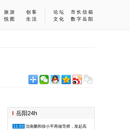
旅游
创客
论坛
市长信箱
悦图
生活
文化
数字岳阳
岳阳24h
11:03
沈南鹏和徐小平再做导师，发起高