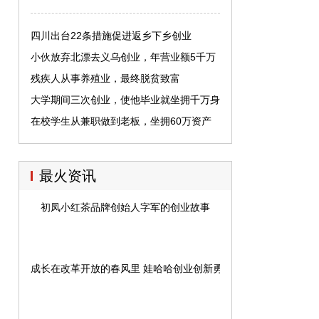
四川出台22条措施促进返乡下乡创业
小伙放弃北漂去义乌创业，年营业额5千万
元，网友：人生赢家
残疾人从事养殖业，最终脱贫致富
大学期间三次创业，使他毕业就坐拥千万身
家
在校学生从兼职做到老板，坐拥60万资产
最火资讯
初凤小红茶品牌创始人字军的创业故事
成长在改革开放的春风里 娃哈哈创业创新勇立潮头