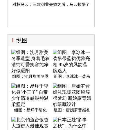
对标马云：三次创业失败之后，马云顿悟了
悦图
组图：沈月甜美冬季
组图：李冰冰一袭吊
造型 身着毛衣清纯可
带蓝裙优雅亮相 45岁
爱笑容纯净好似暖阳
的风韵温婉迷人
组图：易烊千玺化
组图：唐嫣罗晋婚礼
身“小王子” 自带少年
现场花团锦簇很梦幻
清冷感眼神温柔坚定
新娘露背婚纱暗藏设
计