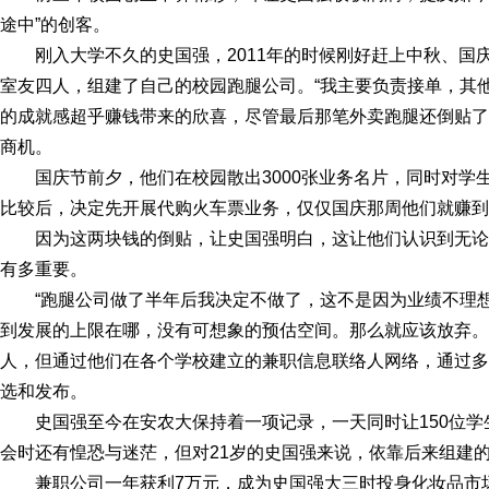
途中”的创客。
刚入大学不久的史国强，2011年的时候刚好赶上中秋、国
室友四人，组建了自己的校园跑腿公司。“我主要负责接单，其
的成就感超乎赚钱带来的欣喜，尽管最后那笔外卖跑腿还倒贴了
商机。
国庆节前夕，他们在校园散出3000张业务名片，同时对学
比较后，决定先开展代购火车票业务，仅仅国庆那周他们就赚到了
因为这两块钱的倒贴，让史国强明白，这让他们认识到无
有多重要。
“跑腿公司做了半年后我决定不做了，这不是因为业绩不理
到发展的上限在哪，没有可想象的预估空间。那么就应该放弃。
人，但通过他们在各个学校建立的兼职信息联络人网络，通过多
选和发布。
史国强至今在安农大保持着一项记录，一天同时让150位
会时还有惶恐与迷茫，但对21岁的史国强来说，依靠后来组建
兼职公司一年获利7万元，成为史国强大三时投身化妆品市