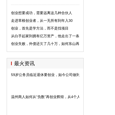
创业想要成功，需要远离这几种合伙人
走进草根创业者，从一无所有到年入30
亿，他是如何做到的？
创业，首先是学方法，而不是找项目
从白手起家到拥有亿万资产，他走出了一条
与众不同的成功创业之路
创业失败，外债还欠了几十万，如何东山再
起呢？
最火资讯
59岁公务员临近退休要创业，如今公司做到行业第一，网友：服
温州商人如何从“负数”再创业辉煌，从4个人的作坊到年产值4亿