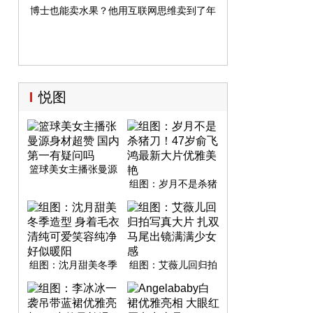
博士也能卖水果？他用互联网思维卖到了年销售额1700万元
悦图
篮球美女主播张曼源
身材超赞 国内第一有
组图：岁月不是杀猪
疑问吗
刀！47岁俞飞鸿最新
大片优雅美艳
组图：沈月甜美冬季
组图：艾薇儿回归拍
造型 身着毛衣清纯可
写真大片 扎双马尾出
爱笑容纯净好似暖阳
镜满满少女感