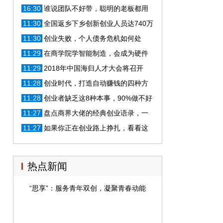
式
16:30
谁说团队不好带，聪明的老板都用
这三招，员工一个比一个拼命
11:30
全国返乡下乡创新创业人员达740万
农村正成为创业创新乐土
11:30
创业失败，个人债务危机如何处
理？四点建议
11:29
在商学院学智能制造，会成为硬件
创业的新趋势吗？
11:29
2018年中国海归人才大会将召开
11:28
创业时代，打造自动赚钱的四种方
式
11:28
创业者缺乏这8种本事，90%做不好
老板
11:27
盘点商界大佬的经典创业语录，一
句话让你受用一生！
11:27
如果你正在创业路上挣扎，看看这
些话，也许能赶走你的困惑！
热点新闻
“思享”：服务青年双创，凝聚青春动能