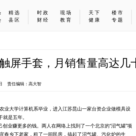
条
精选
时政
现场
天下
楼市
会
县区
财经
教育
健康
专题
触屏手套，月销售量高达几
1日 责任编辑：高大智
西农业大学计算机系毕业，进入江苏昆山一家台资企业做模具设
干就是五年。
自己创业赚更多的钱。两人在网络上找到了一个北京的“沼气罐”项
林宜春乡下老家，租了一间民房，搞起了沼气罐、汽化炉的生