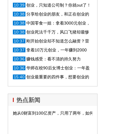
钱教你如何创业
10:39
创业，只知道公司制？你就out了！
多种创业形式，为你省时省力！
10:38
分享给创业的朋友，和正在创业的
自己！
10:38
中国零食一姐：拿着3000元创业，
她和丈夫开了2600多家连锁店
10:38
创业死法千千万，风口飞猪却最惨
10:37
刚开始创业却不知道怎么融资？雷
军一语点醒梦中人
10:37
拿着10万元创业，一年赚到2000
万，坐拥448亿资产
10:36
赚钱感受：看不清的持久努力
10:36
华师在校90后女博士创业：一年盈
利400万，融资2亿元
15:40
创业最重要的四件事，想要创业的
朋友们，都应该知道
热点新闻
她从0财富到100亿资产，只用了两年，如何做到的？