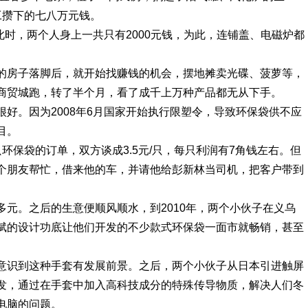
工攒下的七八万元钱。
。此时，两个人身上一共只有2000元钱，为此，连铺盖、电磁炉都
的房子落脚后，就开始找赚钱的机会，摆地摊卖光碟、菠萝等，
商贸城跑，转了半个月，看了成千上万种产品都无从下手。
好。因为2008年6月国家开始执行限塑令，导致环保袋供不应
目。
环保袋的订单，双方谈成3.5元/只，每只利润有7角钱左右。但
个朋友帮忙，借来他的车，并请他给彭新林当司机，把客户带到
元。之后的生意便顺风顺水，到2010年，两个小伙子在义乌
斌的设计功底让他们开发的不少款式环保袋一面市就畅销，甚至
意识到这种手套有发展前景。之后，两个小伙子从日本引进触屏
发，通过在手套中加入高科技成分的特殊传导物质，解决人们冬
电脑的问题。