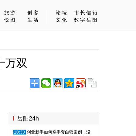
旅游
创客
论坛
市长信箱
悦图
生活
文化
数字岳阳
十万双
岳阳24h
10:39
创业新手如何空手套白狼案例，没