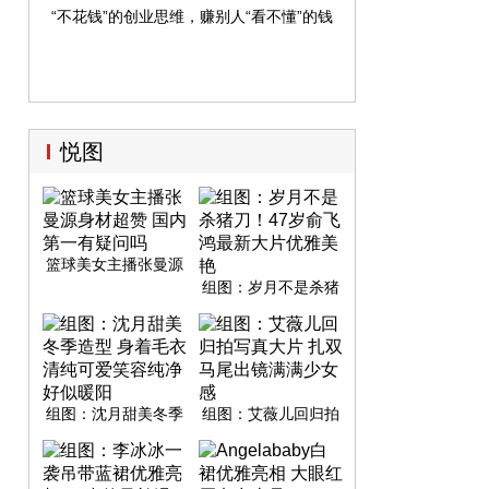
“不花钱”的创业思维，赚别人“看不懂”的钱
悦图
篮球美女主播张曼源
身材超赞 国内第一有
组图：岁月不是杀猪
疑问吗
刀！47岁俞飞鸿最新
大片优雅美艳
组图：沈月甜美冬季
组图：艾薇儿回归拍
造型 身着毛衣清纯可
写真大片 扎双马尾出
爱笑容纯净好似暖阳
镜满满少女感