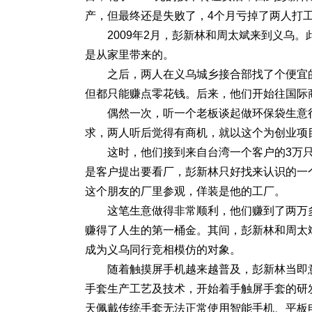
产，但最终还是失败了，4个月亏掉了两人打
2009年2月，彭新林和周太斌来到义乌
是从家里带来的。
之后，两人在义乌城乡接合部找了个便宜
但都只能赚点零花钱。后来，他们开始往国际
偶然一次，听一个老板谈起做环保袋生意很
求，两人听后觉得有商机，就以这个为创业项
这时，他们接到来自台湾一个客户的3万只
是客户提出要看厂，彭新林只好找来认识的一
这个朋友的厂里参观，佯装是他的工厂。
这笔生意做得非常顺利，他们赚到了两万多
赚得了人生的第一桶金。其间，彭新林和周太
成为义乌同行竞相模仿的对象。
随着触摸屏手机越来越普及，彭新林当即
手套生产工艺及技术，开始着手触屏手套的研
天佩戴传统手套无法正常使用智能手机、平板