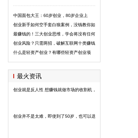
中国面包大王：60岁创业，80岁企业上
市，83岁身家190亿
创业新手如何空手套白狼案例，没钱教你如
何创业
最赚钱的！三大创业思维，学会将没有任何
生意不会做《一》
创业风险？只需两招，破解互联网十类赚钱
骗局！
什么是轻资产创业？有哪些轻资产创业项
目？推荐五个
最火资讯
创业就是反人性 想赚钱就做市场的收割机，而不是做韭菜
创业并不是太难，即使到了50岁，也可以选择这些项目创业