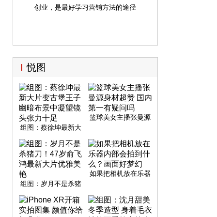
创业，是最好学习营销方法的途径
悦图
篮球美女主播张曼源
身材超赞 国内第一有
组图：蔡徐坤最新大
疑问吗
片变古堡王子 幽暗布
景中凝望镜头张力十
足
如果把相机放在乐器
内部会拍到什么？画
组图：岁月不是杀猪
面好梦幻
刀！47岁俞飞鸿最新
大片优雅美艳