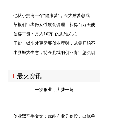
他从小拥有一个“健康梦”，长大后梦想成
真，成功创业！
草根创业者做女性饮食调理，获得百万天使
投资
创客干货：月入10万+的思维方式
干货：钱少才更需要创业理财，从零开始不
晚！
小县城大生意，待在县城的创业青年怎么创
业？哪些生意适合县城？
最火资讯
一次创业，大梦一场
创业黑马牛文文：赋能产业是创投走出低谷的希望