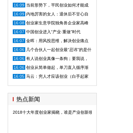
16:09
当前形势下，平民创业如何才能成
功？四点建议
16:09
内地厉害的女人：退休后不甘心自
主创业，今奋斗出一家上市公司
16:08
创业家生意学院独角兽企业家高峰
论坛：去线下，寻找新的增长引擎
16:07
中国创业进入“产业·重做”时代
16:07
金晖：用风投思维，解决创业痛点
16:06
几个合伙人一起创业最“忌讳”的是什
么？过来人“一语道破”
16:06
有人说创业真像一条狗；要我说，
创业连狗都不如！
16:06
创业从简单做起，单刀直入循序渐
进！
16:05
马云：穷人才应该创业（白手起家
必读）
热点新闻
2018十大年度创业家揭晓，谁是产业创新领袖？