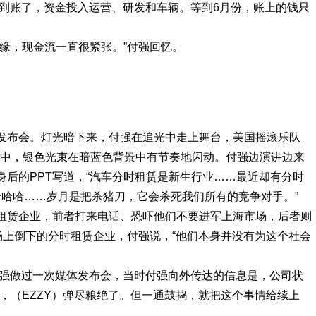
元到账了，资金投入运营、研发和车辆。等到6月份，账上的钱只
缘，现金流一直很紧张。”付强回忆。
战略发布会。灯光暗下来，付强在追光中走上舞台，美国摇滚乐队
 jungle的音乐中，银色光束在暗蓝色背景中有节奏地闪动。付强边演讲边来
后的PPT写道，“汽车分时租赁是新生行业……最近却有分时
哈哈哈……岁月是把杀猪刀，它会杀死我们所有的竞争对手。”
租赁企业，前者打来电话、恐吓他们不要进军上海市场，后者则
场上倒下的分时租赁企业，付强说，“他们本身并没有为这个社会
付强做过一次媒体发布会，当时付强向外传达的信息是，公司状
，（EZZY）弹尽粮绝了。但一通鼓捣，就把这个事情给续上