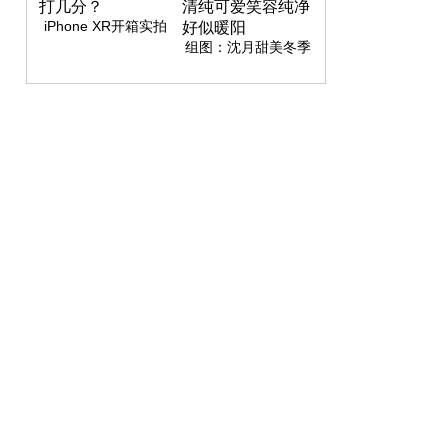
iPhone XR开箱实拍
图集 颜值你给打几
组图：沈月甜美冬季
分？
造型 身着毛衣清纯可
爱笑容纯净好似暖阳