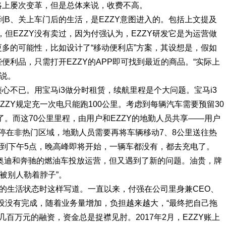
略上屡次变革，但是总体来说，收费不高。
A到B、关上车门后的生活，是EZZY意图进入的。包括上文提及
但EZZY没有卖过，因为付强认为，EZZY研发它是为运营做
更多的可能性，比如设计了“移动便利店”方案，其设想是，假如
便利品，只需打开EZZY的APP即可找到最近的商品。“实际上
说。
烦心不已。用宝马i3做分时租赁，续航里程是个大问题。宝马i3
ZZY规定充一次电只能跑100公里。考虑到每辆汽车需要预留30
了。而这70公里里程，由用户和EZZY的地勤人员共享——用户
停在非热门区域，地勤人员需要再将车辆移动7、8公里送往热
每到下午5点，晚高峰即将开始，一辆车都没有，都去充电了。
增了奥迪和奔驰的燃油车投放运营，但又遇到了新的问题。油贵，牌
被别人勒着脖子”。
年的生活状态时这样写道。一直以来，付强在公司里身兼CEO、
队建设没有完成，随着业务量增加，负担越来越大，“最终把自己拖
次几百万元的融资，资金总是捉襟见肘。2017年2月，EZZY账上