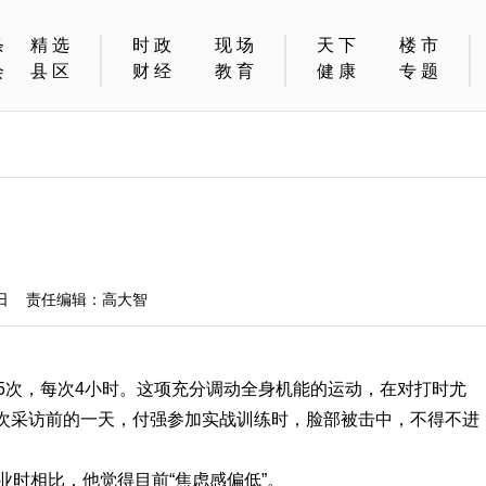
条
精选
时政
现场
天下
楼市
会
县区
财经
教育
健康
专题
3日 责任编辑：高大智
4-5次，每次4小时。这项充分调动全身机能的运动，在对打时尤
次采访前的一天，付强参加实战训练时，脸部被击中，不得不进
业时相比，他觉得目前“焦虑感偏低”。