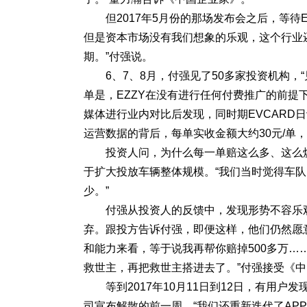
但2017年5月份的那场发布会之后，等待
但是资本市场没有我们想象的乐观，这个行业
期。”付强说。
6、7、8月，付强见了50多家投资机构
单是，EZZY在没有进行任何付费推广的前提
媒体进行业内对比后发现，同时期EVCARD日
运营数据的背后，每单实收金额大约30元/单，
投资人问，为什么每一单赔这么多、这么
于扩大投放车辆整体规模。“我们当时觉得车队
少。”
付强从投资人的反馈中，发现形势不容乐观
弃。跟投方告诉付强，即便这样，他们仍然愿意
和能力来看，等于说我再帮你赔掉500多万
救世主，再把救世主搭进去了。”付强接受《
等到2017年10月11日到12日，有用户
司宣布解散的前一周，“我们还重新迭代了APP版