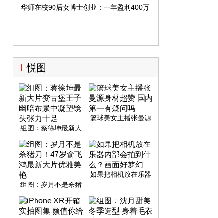
华师在校90后女博士创业：一年盈利400万，融资2亿元
悦图
篮球美女主播张曼源
身材超赞 国内第一有
组图：蔡徐坤最新大
疑问吗
片变古堡王子 幽暗布
景中凝望镜头张力十
足
如果把相机放在乐器
内部会拍到什么？画
组图：岁月不是杀猪
面好梦幻
刀！47岁俞飞鸿最新
大片优雅美艳