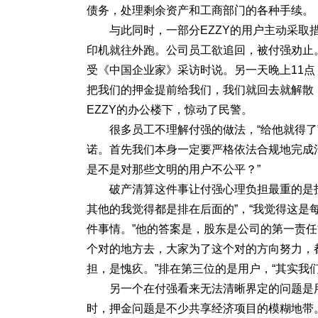
债务，处理剩余资产和工商部门的各种手续。
与此同时，一部分EZZY的用户主动采
印机就往外跑。公司员工欲追回，被付强劝止
受《中国企业家》采访时说。另一天晚上11点
把我们的押金提前给我们，我们就回去就解散
EZZY的办公楼下，惊动了民警。
很多员工不理解付强的做法，“给他就得了
诺。首先我们本身一定要严格依法合规地完成
是不是对那些文明的用户不公平？”
破产清算这件事让付强心理负担最重的是
其他的我觉得都是排在后面的”，“我觉得这
件事情。”他的答案是，股东是公司的第一责
个对的地方去，大家为了这个对的方向努力，
担，是愧疚。”排在第三位的是用户，“其实我
另一个在付强看来无法清晰界定的问题是用
时，押金问题是不少共享经济项目的模糊地带