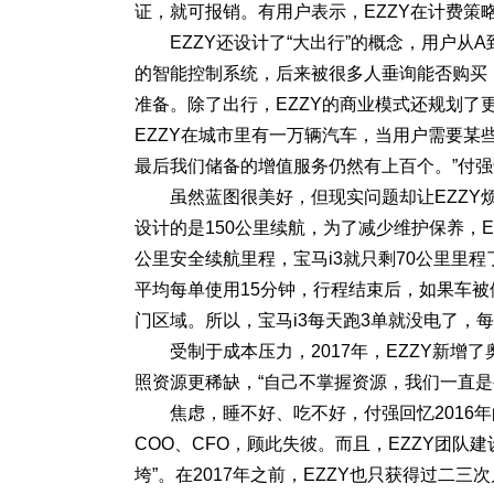
证，就可报销。有用户表示，EZZY在计费策
EZZY还设计了“大出行”的概念，用户从
的智能控制系统，后来被很多人垂询能否购买，
准备。除了出行，EZZY的商业模式还规划了
EZZY在城市里有一万辆汽车，当用户需要某些
最后我们储备的增值服务仍然有上百个。”付强
虽然蓝图很美好，但现实问题却让EZZY
设计的是150公里续航，为了减少维护保养，E
公里安全续航里程，宝马i3就只剩70公里里程
平均每单使用15分钟，行程结束后，如果车被
门区域。所以，宝马i3每天跑3单就没电了，
受制于成本压力，2017年，EZZY新
照资源更稀缺，“自己不掌握资源，我们一直是
焦虑，睡不好、吃不好，付强回忆2016
COO、CFO，顾此失彼。而且，EZZY团
垮”。在2017年之前，EZZY也只获得过二三