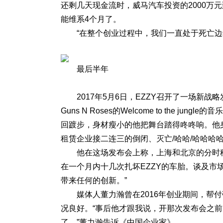
还剩几天现金流时，威马汽车投资的2000万
能维系4个月了。
“在整个创业过程中，我们一直处于死亡边
最后半年
2017年5月6日，EZZY召开了一场新
Guns N Roses的Welcome to the
回踱步，身材瘦小的他把舞台踏得咚咚响。他身
租赁企业接二连三的倒闭、灭亡/哈哈/哈哈哈
他在这场发布会上称，上海和北京的分时
在一个月内十几次扎坏EZZY的车胎。谈及市
带来任何的创新。”
媒体人董力瀚曾在2016年创业期间，帮
况良好。“事后他才跟我说，开那次发布会之前
了。”董力瀚告诉《中国企业家》。