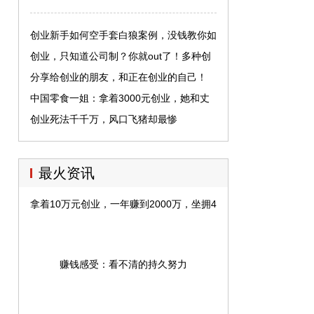
创业新手如何空手套白狼案例，没钱教你如
何创业
创业，只知道公司制？你就out了！多种创
业形式，为你省时省力！
分享给创业的朋友，和正在创业的自己！
中国零食一姐：拿着3000元创业，她和丈
夫开了2600多家连锁店
创业死法千千万，风口飞猪却最惨
最火资讯
拿着10万元创业，一年赚到2000万，坐拥448亿资产
赚钱感受：看不清的持久努力