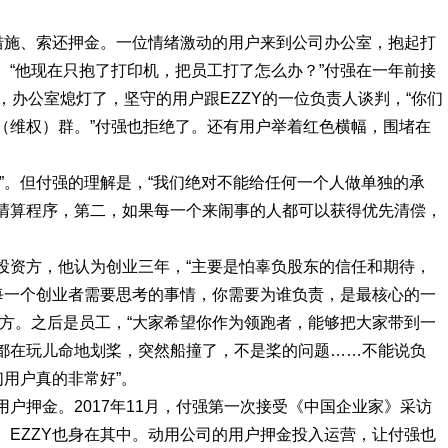
取措施、索还押金。一位情绪激动的用户来到公司办公室，抱起打
。“他现在只抱了打印机，把员工打了怎么办？”付强在一年前接
，办公室熄灯了，坚守的用户跟EZZY的一位负责人谈判，“你们
（维权）群。”付强也拒绝了。还有用户举着红色横幅，围堵在
”。但付强的理解是，“我们绝对不能给任何一个人做单独的承
清算程序，第二，如果每一个来闹事的人都可以获得优先清偿，
投资方，他认为创业三年，“主要是怕辜负股东的信任和期待，
是每一个创业者需要思考的事情，你需要为谁负责，是最核心的一
任方。之后是员工，“大家希望你作为领跑者，能够把大家带到一
都在玩儿命地划桨，突然船撞了，不是桨的问题……不能说负
们用户真的非常好”。
户押金。2017年11月，付强第一次接受《中国企业家》采访
。EZZY也身在其中。动用公司的用户押金投入运营，让付强也