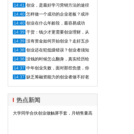
走出低谷的希望
14:41
创业，是最好学习营销方法的途径
14:40
怎样做一个成功的企业老板？或许
你应该具备这几个特质！
14:40
创业在什么年龄段，最容易成功
呢？看完你就知道了
14:39
干货：钱少才更需要创业理财，从
零开始不晚！
14:39
没有资金如何开始创业？走好五步
棋
14:38
创业还在犯低级错误？创业者须知
的几个陷阱！
14:38
没钱的时候怎么翻身，真实经历给
你这几点建议
14:37
中年创业失败，面对那些负债，你
又该怎么做呢？这些建议送给你！
14:37
缺乏筹融资能力的创业者做不好老
板？
热点新闻
大学同学合伙创业做触屏手套，月销售量高达几十万双