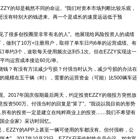
EZZY的却是截然不同的命运。“我们对资本市场判断比较乐观，
还没有特别大的钱进来。再一个是成长的速度远远低于预
，“见了很多创投圈里非常有名的人”。他展现给风险投资人的成绩
下，做到了10万+注册用户，取得了单车日均6单的运营成绩。有
订单约3个，途歌每天使用频次达到5.1次。但在EZZY实现这一
平均运营成本接近60元/单。
烧钱？有没有方法减少亏损？付强当时认为，减少亏损的办法在
的规模在五千辆（时），需要的运营资金（可能）比500辆车还
。2017年国庆假期最后两天，约定投资EZZY的领投方突然放
投资500万。付强当时的回复是“算了”。“我说以我目前的形势
……所有的投资一定是建立在纯粹商业上的投资……我们不希望有
中国企业家》采访时回忆。
发现，EZZY的APP上甚至一辆可使用的车都没有。但付强称，公
本”。2017年10月23日，EZZY召开临时性全员会议，对内宣