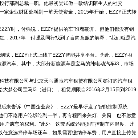
任投行部副总裁一职。他最初尝试做一款结识陌生人的社交
一家企业财团处融到一笔天使资金，2015年开始，EZZY正式转
。
ZZY时，付强说，EZZY提供的车“谁都能开、但他们都没有钥
红，2017年，付强及同行找到了言简意赅的解释，“我们就是汽
测试，EZZY正式上线了EZZY智能共享平台。为此，EZZY召
能源汽车。其中，大部分新能源车是宝马的纯电动汽车i3，市场
大梦科技有限公司与北京天马通驰汽车租赁有限公司签订的汽车租
梦公司宝马i3（进口），租赁期限自2016年2月15日到2019
强后来告诉《中国企业家》，EZZY最早研发了智能控制系统，
他们不愿用户吃饭吃到一半，再专程回来关灯、关窗，也不愿意
予用户遗忘的权利。”此外，这套系统还能提前控制车内温度。此
以任意选择停车场还车，如果需要缴纳停车费，用户直接上传凭