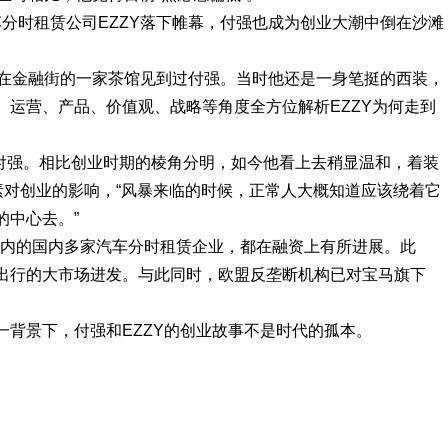
汽车分时租赁公司EZZY落下帷幕，付强也成为创业大潮中倒在沙滩
我们曾在金融街的一家茶馆见到过付强。当时他还是一身笔挺的西装，
、运营、产品、价值观、战略等角度全方位解析EZZY为何走到
到付强。相比创业时期的棱角分明，如今他看上去稍显温和，着装
素对创业的影响，“风暴来临的时候，正常人大概知道应该绕着它
的中心去。”
途歌在内的国内多家汽车分时租赁企业，都在融资上有所进展。此
出行的大市场进发。与此同时，欧盟反垄断机构已对宝马旗下
。
一背景下，付强和EZZY的创业故事不是时代的孤本。