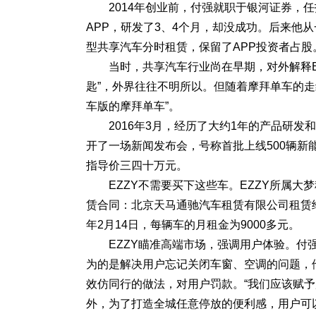
2014年创业前，付强就职于银河证券，
APP，研发了3、4个月，却没成功。后来他从
型共享汽车分时租赁，保留了APP投资者占股
当时，共享汽车行业尚在早期，对外解释E
匙”，外界往往不明所以。但随着摩拜单车的走
车版的摩拜单车”。
2016年3月，经历了大约1年的产品研发和
开了一场新闻发布会，号称首批上线500辆新
指导价三四十万元。
EZZY不需要买下这些车。EZZY所属
赁合同：北京天马通驰汽车租赁有限公司租赁给大
年2月14日，每辆车的月租金为9000多元。
EZZY瞄准高端市场，强调用户体验。付
为的是解决用户忘记关闭车窗、空调的问题，
效仿同行的做法，对用户罚款。“我们应该赋
外，为了打造全城任意停放的便利感，用户可