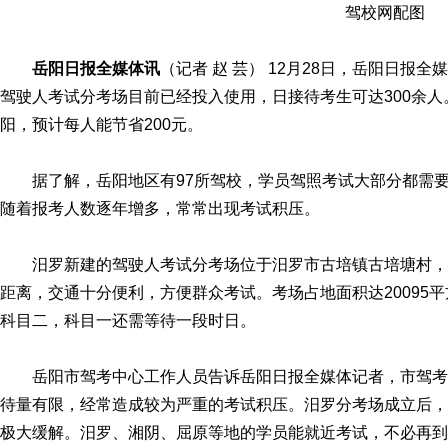
驾校网配图
岳阳日报全媒体讯
（记者 赵 芸） 12月28日，岳阳日
驾驶人考试分考场目前已经投入使用，日接待考生可达300余
阳，预计每人能节省200元。
据了解，岳阳地区有97所驾校，学员驾照考试大部分都需要
随着报考人数逐年增多，常常出现考试积压。
汨罗新建的驾驶人考试分考场位于汨罗市古培镇古培塘村，308
距离，交通十分便利，方便群众考试。考场占地面积达20095
科目二，科目一还需等待一段时日。
岳阳市驾考中心工作人员告诉岳阳日报全媒体记者，市驾考中
待量有限，经常造成较为严重的考试积压。汨罗分考场成立后，
极大缓解。汨罗、湘阴、屈原等地的学员能就近考试，不必再到