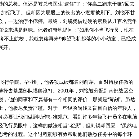
的总检。但还是被总检医生“逮住”了：“你高二跑来干嘛?回去
地参加招飞了。但却因为屁股上的长出的小疙瘩被刷下。刘锐不甘
会，一边治疗小疙瘩。最终，刘锐凭借过硬的素质从几百名竞争
在说来满是趣味。记者好奇地提问：“如果你不当飞行员，现在
。考不上航校，我就复读再来!”仰望飞机起落的小小幼童，已经成
展开。
飞行学院。毕业时，他各项成绩都名列前茅。面对留校任教的
择去基层部队摸爬滚打。2001年，刘锐被分配到南部战区空
锐，他的同事和下属都有一个相同的评价，那就是“苛刻”。虽然
上，他极尽负责严谨。对于一些经验尚浅又盲目自信的年轻人，
务必要让他们做到动作标准规范。看到许多年轻飞行员多在电脑
飞行员眼中，这样的做法相当“老派”，但刘锐却回应：“虽然电
思考的过程。这个过程能够有效帮助他们熟悉任务中的每个环