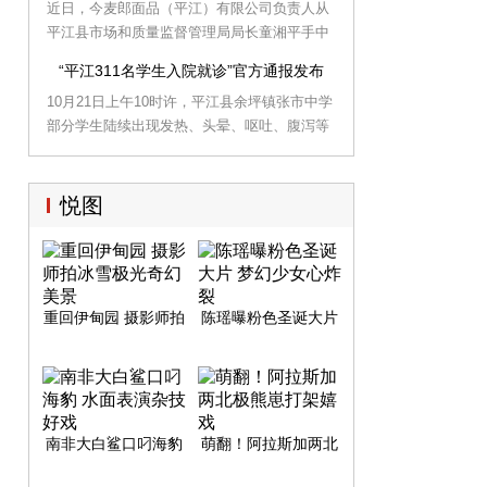
近日，今麦郎面品（平江）有限公司负责人从
美型”城市。街道清洗——凌晨开始的精准除污
平江县市场和质量监督管理局局长童湘平手中
随着城市化建设的快速推进，市环卫局坚持顺
领到了新版《食品生产许可证》，这是省直管
势而为，锐意改革，向扬尘说“不”，在传统清
“平江311名学生入院就诊”官方通报发布
试点县平江县依据新版《食品安全法》《食品
扫保洁的基础上，大力提升机械作业水平，推
10月21日上午10时许，平江县余坪镇张市中学
生产许可管理办法》颁发的首张《食品生产许
动中心城区环卫工作步入了集机械清扫、高压
部分学生陆续出现发热、头晕、呕吐、腹泻等
可证》
冲洗、护栏清洗、洒水降尘、洗扫吸污和人工
不同程度的症状。余坪镇党委政府第一时间组
保洁于一体的新型作业轨道。街道清洗是岳阳
织将患者送往县一人民医院等医疗机构治疗。
城市环境提质升级的看家本领，既洗出了巴陵
截至23日16时30分，共收治、留观学生311
古城的清爽靓丽，也洗出了工作的精干高效。
悦图
人，经省、市、县疾控部门根据国家标准已经
确诊细菌性痢疾4例，其余收治学生的采样标
本正在进行实验室检测。
重回伊甸园 摄影师拍
陈瑶曝粉色圣诞大片
冰雪极光奇幻美景
梦幻少女心炸裂
南非大白鲨口叼海豹
萌翻！阿拉斯加两北
水面表演杂技好戏
极熊崽打架嬉戏