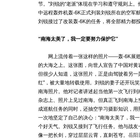
节。”刘锐的“老派”体现在学习和遵守规则上
中远程轰炸机轰-6K正式列装刘锐所在的空
刘锐接过了改装轰-6K的任务，将全部精力都
“南海太美了，我一定要
努力保护它”
网上流传着一张这样的照片——轰-6K展翅
的大海之上。这张图，向世人宣告了中国对黄
但很少人知道，这张照片，正是由驾驶着另一架
红”，被大量地转载使用。刘锐的妻子还开玩笑
南海照片。他对记者讲述起当他第一次飞行到
杂志上、照片上见过南海。但真正飞到南海上
成巡航任务的同时，还抽空学习摄影知识，用
一次地坚定了自己的决心：“南海太美了，我一
个好天气。刘锐又接到了飞行任务。他与战友
像一把长剑，穿过层层云霄，直刺苍穹。
岳阳