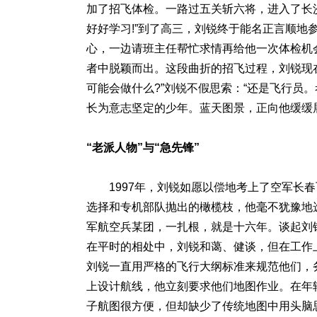
加了招飞体检。一路过五关斩六将，进入了长沙
好好学习!”到了高三，刘锐终于能名正言顺
心，一边请班主任帮忙求情再给他一次体检机
者中脱颖而出。这段曲折的招飞过程，刘锐现
可能会做什么?”刘锐不假思索：“还是飞行员
长为意志坚定的少年。蓝天图景，正向他缓缓
“老派人物”与“急先锋”
1997年，刘锐如愿以偿地考上了空军长春
选择和专机部队抛出的橄榄枝，他毫不犹豫地选
军航空兵某团，一扎根，就是十六年。谈起刘
在平时的相处中，刘锐和蔼、健谈，但在工作
刘锐一直用严格的飞行大纲标准来规范他们，
上设计航线，他立刻要求他们地图作业。在年轻
子航图很方便，但却缺少了传统地图中用头脑