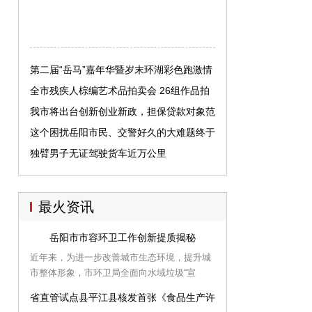
第二届“岳马”嘉年华暨岁末环湖彩色跑激情
开跑
全市残疾人棕编艺术品拍卖会 26组作品拍
出11万余元
我市将出台创新创业新政，担保贷款对象范
围更广
这个困扰岳阳市民、交警好久的大难题终于
解决了！
独臂男子无证驾驶货车近万公里
最火资讯
岳阳市市容环卫工作创新提质揭秘
近年来，为进一步改善城市生态环境，提升城
市整体形象，市环卫局全面向水域垃圾“宣
战”，从垃圾清理、设施完善、定期打捞、源头
省直管试点县平江县核发首张《食品生产许可证》
把控、宣传引导等方面入手，多管齐下打造“水