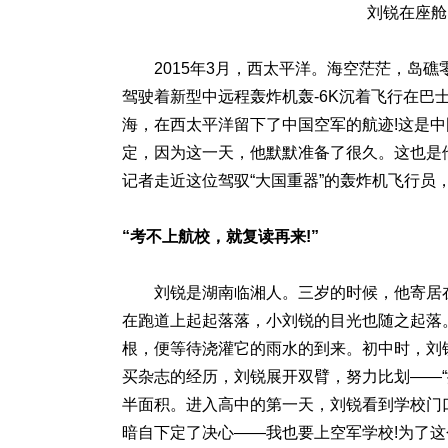
刘锐在座舱
2015年3月，西太平洋。海空茫茫，岛礁
驾驶着新型中远程轰炸机轰-6K沉着飞行在巴
海，在西太平洋留下了中国空军的航迹!这是
定，因为这一天，他默默准备了很久。这也是
记者走近这位驾驭“大国重器”的轰炸机飞行员
“考不上航校，就复读再来!”
刘锐是湖南临湘人。三岁的时候，他寄居在
在跑道上起起落落，小刘锐的目光也随之起落。
根，便等待浇灌它的雨水的到来。初中时，刘
买杂志的经历，刘锐展开双臂，努力比划——
半面积。进入高中的第一天，刘锐看到学校门
暗自下定了决心——我也要上空军学校!为了