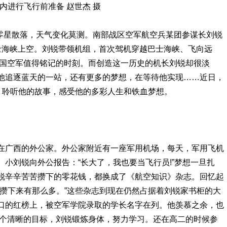
内进行飞行前准备 赵世杰 摄
零星散落，天气变化莫测。南部战区空军航空兵某团参谋长刘锐
士海峡上空。刘锐带领机组，首次驾机穿越巴士海峡、飞向远
中国空军值得铭记的时刻。而创造这一历史的机长刘锐却很淡
他追逐蓝天的一站，还有更多的梦想，在等待他实现……近日，
，聆听他的故事，感受他的多彩人生和铁血梦想。
广西的外公家。外公家附近有一座军用机场，每天，军用飞机
小刘锐向外公报告：“长大了，我也要当飞行员!”梦想一旦扎
锐辛辛苦苦攒下的零花钱，都换成了《航空知识》杂志。回忆起
“攒下来有那么多。”这些杂志到现在仍然占据着刘锐家书柜的大
口的红榜上，被空军学院录取的学长名字在列。他羡慕之余，也
这个清晰的目标，刘锐锻炼身体，努力学习。还在高二的时候参