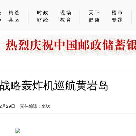
条
精选
时政
现场
天下
楼市
会
县区
财经
教育
健康
专题
战略轰炸机巡航黄岩岛
2月29日 责任编辑：李聪