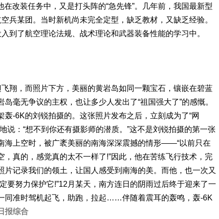
。他在改装任务中，又是打头阵的“急先锋”。几年前，我国最新型
军航空兵某团。当时新机尚未完全定型，缺乏教材，又缺乏经验。
投入到了航空理论法规、战术理论和武器装备性能的学习中。
飞翔，而照片下方，美丽的黄岩岛如同一颗宝石，镶嵌在碧蓝
岩岛毫无争议的主权，也让多少人发出了“祖国强大了”的感慨。
轰-6K的刘锐拍摄的。这张照片发布之后，立刻成为了“网
地说：“想不到你还有摄影师的潜质。”这不是刘锐拍摄的第一张
南海上空时，被广袤美丽的南海深深震撼的情形——“以前只在
空，真的，感觉真的太不一样了!”因此，他在苦练飞行技术，完
照片记录我们的领土，让国人感受到南海的美。而他，也一次又
定要努力保护它!”12月某天，南方连日的阴雨过后终于迎来了一
一同准时驾机起飞，助跑，拉起……伴随着震耳的轰鸣，轰-6K
日报综合