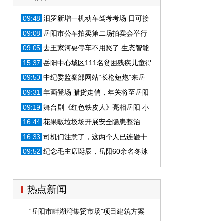
09:48
汨罗新增一机动车驾考考场 日可接
待300余考生
09:08
岳阳市公车拍卖第二场拍卖会举行
时间敲定
09:05
去王家河耍停车不用愁了 生态智能
停车场明年开建
15:37
岳阳中心城区111名贫困残疾儿童得
到免费康复救助
09:50
中纪委监察部网站“长枪短炮”来岳
阳，这是要干啥？
09:31
年画登场 腊货走俏，年关将至岳阳
街头年味渐浓
09:19
舞台剧《红色铁皮人》亮相岳阳 小
观众乐学消防
16:44
花果畈垃圾场开展安全隐患整治
16:33
司机们注意了，这两个人已连砸十
多台车
09:52
纪念毛主席诞辰，岳阳60余名冬泳
爱好者下水畅游
热点新闻
“岳阳市畔湖湾集贸市场”项目建筑方案