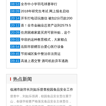
08:53
全市中小学羽毛球赛举行
08:09
2018年研究生考试 网上报名启动
20:14
开车打电话玩微信 被扣2分罚款200
元
20:12
喜！全市金融业总资产达到2579.5
亿元
20:09
住房困难家庭买房可获补贴，这个
可以有
09:02
华容的这种教育模式，大家都点
赞，秘诀是？
08:54
岳阳市获赠百台爱心医疗设备
09:45
节前城区集中整治非法营运
09:41
高速上遇交警 酒司机欲弃车逃跑
热点新闻
临湘市副市长刘如乐督查校园食品安全工作
督查中，刘如乐强调，校园食品安全责任重于
山，各级学校要严格落实食品安全主体责任，