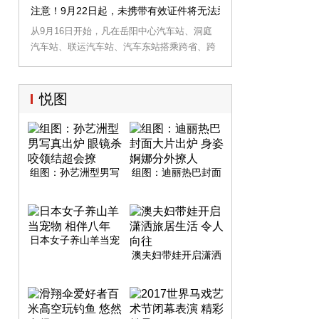
注意！9月22日起，未携带有效证件将无法乘坐大客车
从9月16日开始，凡在岳阳中心汽车站、洞庭
汽车站、联运汽车站、汽车东站搭乘跨省、跨
市客运班线的旅客，均需出示有效身份证件实
名制购票，通过实名查验后，才能进站乘车。
悦图
组图：孙艺洲型男写
组图：迪丽热巴封面
真出炉 眼镜杀咬领结
大片出炉 身姿婀娜分
超会撩
外撩人
日本女子养山羊当宠
物 相伴八年
澳夫妇带娃开启潇洒
旅居生活 令人向往