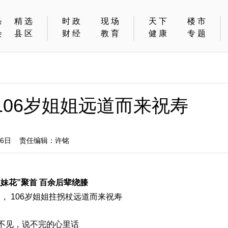
条
精选
时政
现场
天下
楼市
会
县区
财经
教育
健康
专题
106岁姐姐远道而来祝寿
26日 责任编辑：许铭
姐妹花”聚首 百余后辈绕膝
日， 106岁姐姐拄拐杖远道而来祝寿
不见，说不完的心里话