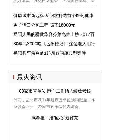
抓好落实，强化日常监管，严格执行留样、登
记等制度。岳阳日报全媒体讯9月19日上午，
临湘副市长刘如乐到城区、桃林镇和长塘镇督
健康城市新地标 岳阳将打造首个医药健康
查校园食品安全工作。要进一步加大投入，对
产业园
男子借口分包工程 骗了18000元
食堂的硬件设施设备进行改造，规范从业人员
岳阳人民的骄傲华容芥菜光荣上榜 2017百
的行为习惯，全方位保障校园食品安全。
强农产品
30年写3000幅《岳阳楼记》 这位老人用行
动诠释“工匠精神”
岳阳县严肃查处1起腐败问题典型案件
最火资讯
68家市直单位 献血工作纳入绩效考核
日前，岳阳市2017年度市直单位预约献血工作
座谈会召开，23家市直单位代表与会。
高孝祖：用“匠心”造好茶