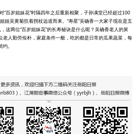
对“百岁姐妹花”时隔四年之后重新相聚，子孙满堂已经超过100
的姐姐吴黄菊拄着拐杖远道而来。“寿星”吴确香一大家子现在是五
，这两位“百岁姐妹花”的长寿秘诀是什么呢？吴确香老人的舅
位老人勤劳俭朴，家庭条件一般，吃的都是日常的瓜果蔬菜，每
简约。