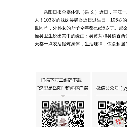
岳阳日报全媒体讯（岳 文）近日，平江一
人！103岁的妹妹吴确香近日过生日，106岁
世同堂，外孙女的孙子今年都已经5岁了。那么
侄吴卫生说出其中的缘由：吴黄菊和吴确香两
天都干点农活锻炼身体，生活规律，饮食起居