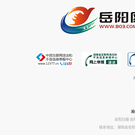
湘
岳阳日报·岳
联系地址：湖南省岳阳市岳