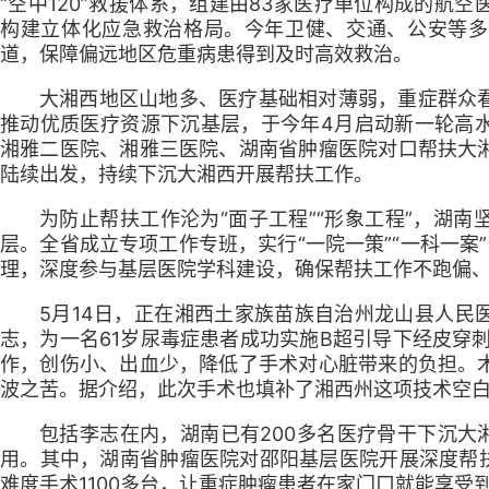
“空中120”救援体系，组建由83家医疗单位构成的航
构建立体化应急救治格局。今年卫健、交通、公安等多
道，保障偏远地区危重病患得到及时高效救治。
大湘西地区山地多、医疗基础相对薄弱，重症群众
推动优质医疗资源下沉基层，于今年4月启动新一轮高
湘雅二医院、湘雅三医院、湖南省肿瘤医院对口帮扶大
陆续出发，持续下沉大湘西开展帮扶工作。
为防止帮扶工作沦为“面子工程”“形象工程”，湖
层。全省成立专项工作专班，实行“一院一策”“一科一案”
理，深度参与基层医院学科建设，确保帮扶工作不跑偏
5月14日，正在湘西土家族苗族自治州龙山县人民
志，为一名61岁尿毒症患者成功实施B超引导下经皮穿
作，创伤小、出血少，降低了手术对心脏带来的负担。
波之苦。据介绍，此次手术也填补了湘西州这项技术空
包括李志在内，湖南已有200多名医疗骨干下沉大
用。其中，湖南省肿瘤医院对邵阳基层医院开展深度帮扶
难度手术1100多台，让重症肿瘤患者在家门口就能享受