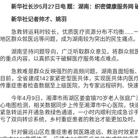
新华社长沙5月27日电 题：湖南：织密健康服务网
新华社记者帅才、姚羽
急救转运耗时较长，优质医疗资源分布不均衡……
地区群众就医远等问题，成为湖南较为突出的民生痛点
湖南坚持问题导向，广泛听取群众意见，将群众就
的重点内容，以真抓实干破解医疗服务堵点难点。
急救难是群众反映强烈的高频问题。湖南直面短板
目前，全省建成142家紧密型医共体，实现医共体内医
传重症患者检查数据至上级医院，为专家远程研判、快
今年4月9日，湘潭市雨湖区姜畲镇70岁老人张庭
心电图检测，相关数据同步上传至湘潭市中心医院，快
紧急转运并开通急救绿色通道，一小时内顺利完成急诊手
亏了双向转诊系统，乡村重症患者的救治才能更加及时。
针对偏远山区危重症患者就医路途远、救治时效紧