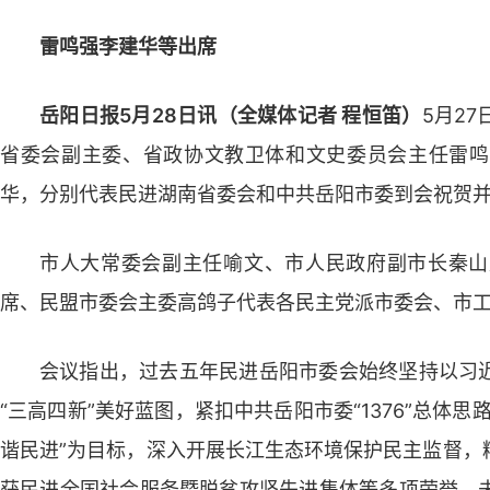
雷鸣强李建华等出席
岳阳日报5月28日讯（全媒体记者 程恒笛）
5月2
省委会副主委、省政协文教卫体和文史委员会主任雷鸣
华，分别代表民进湖南省委会和中共岳阳市委到会祝贺
市人大常委会副主任喻文、市人民政府副市长秦山
席、民盟市委会主委高鸽子代表各民主党派市委会、市
会议指出，过去五年民进岳阳市委会始终坚持以习
“三高四新”美好蓝图，紧扣中共岳阳市委“1376”总体
谐民进”为目标，深入开展长江生态环境保护民主监督，
获民进全国社会服务暨脱贫攻坚先进集体等多项荣誉。