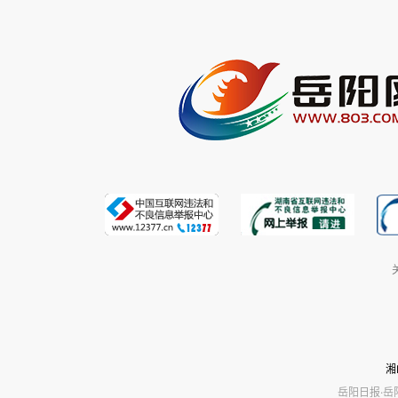
湘
岳阳日报·岳