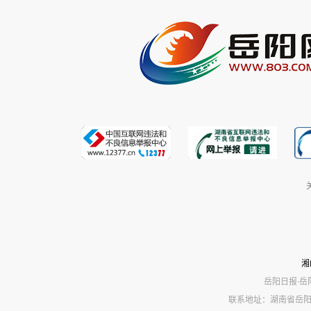
湘
岳阳日报·岳
联系地址：湖南省岳阳市岳