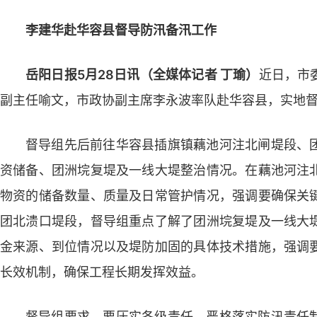
李建华赴华容县督导防汛备汛工作
岳阳日报5月28日讯（全媒体记者 丁瑜）
近日，市
副主任喻文，市政协副主席李永波率队赴华容县，实地
督导组先后前往华容县插旗镇藕池河注北闸堤段、
资储备、团洲垸复堤及一线大堤整治情况。在藕池河注
物资的储备数量、质量及日常管护情况，强调要确保关
团北溃口堤段，督导组重点了解了团洲垸复堤及一线大
金来源、到位情况以及堤防加固的具体技术措施，强调
长效机制，确保工程长期发挥效益。
督导组要求，要压实各级责任，严格落实防汛责任