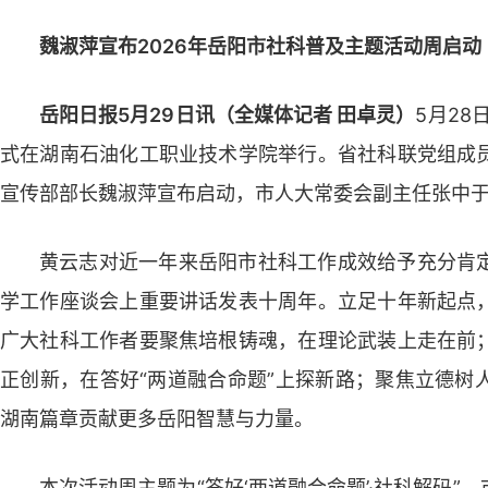
魏淑萍宣布2026年岳阳市社科普及主题活动周启动
岳阳日报5月29日讯（全媒体记者 田卓灵）
5月28
式在湖南石油化工职业技术学院举行。省社科联党组成
宣传部部长魏淑萍宣布启动，市人大常委会副主任张中
黄云志对近一年来岳阳市社科工作成效给予充分肯
学工作座谈会上重要讲话发表十周年。立足十年新起点
广大社科工作者要聚焦培根铸魂，在理论武装上走在前
正创新，在答好“两道融合命题”上探新路；聚焦立德树
湖南篇章贡献更多岳阳智慧与力量。
本次活动周主题为“答好‘两道融合命题’·社科解码