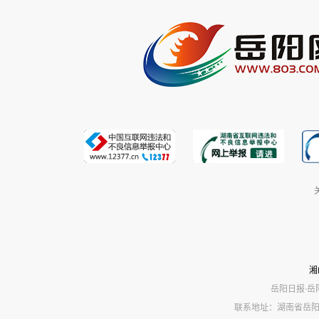
湘
岳阳日报·岳
联系地址：湖南省岳阳市岳