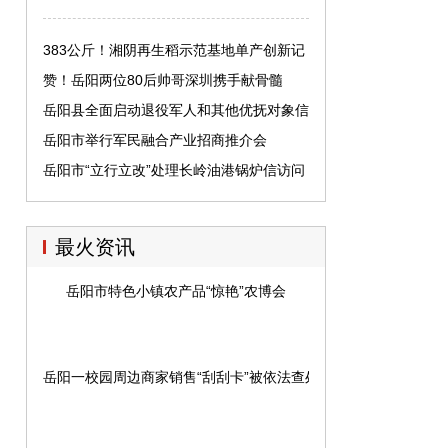
383公斤！湘阴再生稻示范基地单产创新记
录
赞！岳阳两位80后帅哥深圳携手献骨髓
岳阳县全面启动退役军人和其他优抚对象信
息采集工作
岳阳市举行军民融合产业招商推介会
岳阳市“立行立改”处理长岭油港锅炉信访问
题
最火资讯
岳阳市特色小镇农产品“惊艳”农博会
岳阳一校园周边商家销售“刮刮卡”被依法查处