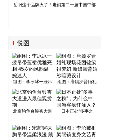
岳阳这个品牌火了！走俏第二十届中国中部（湖南）农业博览会
悦图
组图：李冰冰一袭吊
组图：唐嫣罗晋婚礼
带蓝裙优雅亮相 45岁
现场花团锦簇很梦幻
的风韵温婉迷人
新娘露背婚纱暗藏设
计
北京钓鱼台银杏大道
日本正处“多事之
进入最佳观赏期
秋”，为什么中国游客
疯狂涌入？