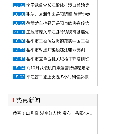
问题整改工作
13:32
李爱武督查长江沿线排渍口整治等
工作
16:56
​张健、袁新华来岳阳调研 徐新楚参
加
16:55
徐新楚主持召开​岳阳市政协宣传信
息工作会议
21:10
王瑰曙深入平江县暗访调研基层党
建工作
16:36
岳阳市工会传达贯彻落实中国工会
十七大精神
14:52
岳阳市对虚开骗税违法犯罪亮剑
14:43
岳阳市直单位机关纪检干部培训班
开班
15:04
前10月城陵矶口岸运营持续稳定增
长
15:02
平江酱干登上央视 5小时销售总额
超20万元
热点新闻
恭喜！10月份“湖南好人榜”发布，岳阳4人上榜啦!