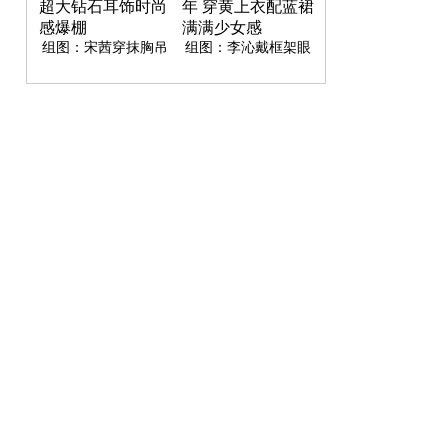
组图：宋茜穿抹胸吊
组图：李沁戴框架眼
带温柔浪漫 戴超大钻
镜变身文艺青年 穿黄
石耳饰时尚感爆棚
上衣配蓝裙满满少女
感