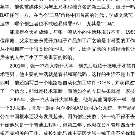
频等。他也被媒体列为与王兴和程维齐名的新三巨头，但张一鸣
BAT任何一方。在当今“二马”角逐中国首富的时代，学成文武艺
追求，哪个创业者也不敢轻易得罪BAT，尤其是“二马”。
能取得今天的成绩，与张一鸣从小的生活环境分不开。198
位家庭，父亲在去东莞开办电子产品加工厂之前是市科委的工作
从小就拥有一个很宽松的环境。同时，因为父亲的下海经商也让
后来的人生产生了至关重要的影响。
2001年，张一鸣考入南开大学，他先后就读于微电子和软
术宅男，他主要的生活就是看书和写代码，这样的生活不是出于
四时，他还编写过一个电路板自动化加工软件PCBS，并获得过
了一个信念，那就是技术革新，而他如今的今日头条就是一家技
2005年，张一鸣从南开大学毕业。他与其他同学不一样，
一个3人团队，开发一款面向企业的IAM协同办公系统。但产
公在中国根本还没有发展起来。因为创业失败，张一鸣不得不去
开始他只是一个普通工程师，但第二年，他就在公司管理四五十
多产品相关的工作。成长如此迅速主要因为张一鸣工作不分你我