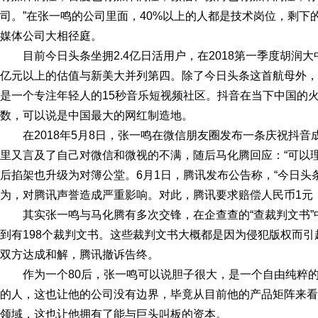
司。”在张一鸣的公司里面，40%以上的人都是技术岗位，剩
媒体公司大相径庭。
目前今日头条坐拥2.4亿日活用户，在2018第一季度胡润大中
亿元以上的估值与新美大并列第四。除了今日头条这首航母外，张
是一个专注年轻人的15秒音乐短视频社区。抖音在当下中国的
数，可以说是中国最大的网红制造地。
在2018年5月8日，张一鸣在微信朋友圈发布一条庆祝抖
里又言及了自己对微信和微视的不满，随后马化腾回应：“可以
后掐架也升级为对簿公堂。6月1日，腾讯发布公告称，“今日头条
为，对腾讯声誉造成严重影响。对此，腾讯要求赔偿人民币1元
其实张一鸣与马化腾有多次交锋，在企查查的“查裁判文书”中
到有198个裁判文书。这些裁判文书大概都是因为侵犯版权而
双方达成和解，腾讯撤诉告终。
作为一个80后，张一鸣可以说胆子很大，是一个自由纯粹
的人，这也让他的公司没有边界，毕竟从目前他的产品矩阵来看
领域，这也让他拥有了能与巨头叫板的资本。