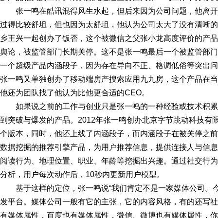
张一鸣在酷讯混得风生水起，但后来因为公司问题，他离
过得比较舒坦，但也因为太舒坦，他认为公司太大了没有清晰的
乡王兴一起创办了饭否，这个被微信之父张小龙高度评价的产品
舆论，被监管部门长期关停。这不是张一鸣最后一个被监管部门关
一个超级产品内涵段子，因为存在导向不正、格调低俗等突出问
张一鸣又单独创办了移动端房产搜索应用九九房，这个产品在当
他还为团队找了他认为比他更合适的CEO。
如果说之前的工作与创业只是张一鸣的一种经验或技术积
到突破与爆发的产品。2012年张一鸣创办北京字节跳动科技有
个版本，同时，他还上线了内涵段子，而内涵段子在被关停之前
数据挖掘的推荐引擎产品，为用户推荐信息，提供连接人与信息
阅读行为、地理位置、职业、年龄等挖掘出兴趣。通过社交行为
分析，用户每次动作后，10秒内更新用户模型。
基于这样的定位，张一鸣说“我们肯定不是一家媒体公司。
发平台。媒体公司一般有它的主张，它的内容风格，有的还写社
有媒体属性，百度也有媒体属性，微信、微博也有媒体属性，你