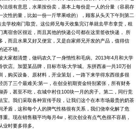
办法很有意思，水果按份卖，基本上每份是一人的分量（容易存
一次性的量，比如一份一斤苹果啥的），顾客从头天下午到第二
点去学校南门取货。
这位师兄每天收集完订单就去早市拿货，租
门离宿舍区很近，而且其他的快递公司都在这里签收快递， 所
多，而且水果又好又便宜，又是自家师兄开发的产品，值得信
的还不错。
酸大家都清楚，做码农久了一身惰性和毛病。
2013年4月和大学
冷饮店。加盟某品牌，目标市场:大学城。
东拼西凑一共10万创
训，购买设备、原材料，开业策划，一路下来学得东西很多很
经历了三个最难关:
第一，在创业初期资金特别紧张，所有财务
弄，甚至不吃，在城中村住100块一月的房子。
第二，同行竞
法宝。我们采取各种宣传手段，让我们这个在本市场最贵的奶茶
间矛盾，这和每个人的脾气性格很有关系，我们侥幸化解了危
尊重。
现在销售额平均每月4w，初次创业有点气色很不容易，
从业时要多得多。