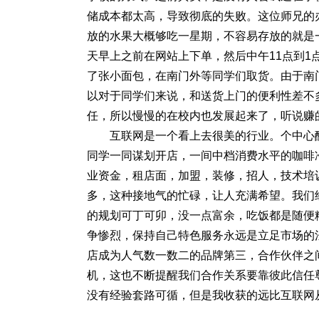
储成本都太高，导致彻底的失败。这位师兄的
放的水果大概够吃一星期，不容易存放的就是
天早上之前在网站上下单，然后中午11点到1
了张小面包，在南门外等同学们取货。由于南
以对于同学们来说，和送货上门的便利性差不
任，所以慢慢的在校内也发展起来了，听说赚
互联网是一个看上去很美的行业。个中心
同学一同谋划开店，一间中档消费水平的咖啡
业资金，租店面，加盟，装修，招人，技术培
多，这种接地气的忙碌，让人充满希望。
我们
的规划可丁可卯，没一点富余，吃饭都是随便糊
争惨烈，保持自己特色服务永远是立足市场的
店成为人气数一数二的品牌
第三，合作伙伴之
机，这也不断提醒我们合作关系要靠彼此信任
没有经验套路可循，但是我收获的远比互联网