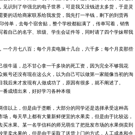
，见识到了华强北的电子世界，可是我又没钱进太多货，于是灵
需要的话给商家联系给我发货，我先打一半钱，剩下的到货再
大印传单，去每个宿舍贴，整个学校都贴满了，传单写着，销售
写着自己的名字、班级、学生会证件等，同时请了四个学妹帮我
，一个月七八百；每个月卖电脑十几台，六千多；每个月卖那些
己很牛逼，总不甘心拿一千多块的死工资，因为完全不够我花
众账号还没有现在这么火，以为自己可以做第一家能像当初的淘
目我后来才发现有人做成功了，原因有很多，就不阐述了。
一番成绩出来，好好学习各种本领
两倍以上，但是由于垄断，大部分的同学还是选择承受这种高
市场，每天早上都有大量新鲜便宜的水果卖，但是由于比较远，
去买水果。
某一名学信科的师兄萌生了把批发市场的水果倒卖到
校里卖水果的，但是由于采取了送货上门的方式，人工成本和仓