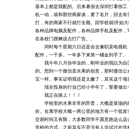
基本上都是我配的。后来暑假去深圳打暑假工
机一动，就和那些商家谈，要了名片，回去有
打，有的商家不行就打全额。回学校就I开始
各种品牌电脑及配件，各种品牌手机及配件，
在各校门摆摊设点打广告。。
同时每个星期六日还是会去兼职卖电视机
配件，一千多。一年多下来第一桶金到手了。
我今年八月份毕业的，刚毕业的我以为自
的。想到一个微信卖水果的创意，那时微信公
宝一样。事实证明我还是太嫩了，其实这个项
现在投身的行业已经小半年了，誓要做出
我正在路上！！！
学校里的水果非常的昂贵，大概是菜场的
价。在离学校大概一两公里的地方有一个批发
交易时间又有限，大多数同学不愿意跑这么远
学校的方式。之前其实不是没有人尝试过在学