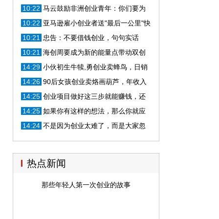
跟别的公司不一样！
10:22
马云鼓励非洲创业青年：你们要为
非洲带回100个阿里巴巴
10:22
亚马逊雇小创业者送"最后一公里"快
递 UPS要小心
10:21
忠告：不要借钱创业，句句实话
10:21
海创周要成为新的能量点带动双创
生态更优化
14:29
小伙初生牛犊,勇创业卖蜂鸟，日销
售额14万元
14:26
90后女孩创业卖烙画葫芦，年收入
达上百万
14:25
创业项目做好这三步就能赚钱，还
不快行动！
14:25
如果你有这样的想法，那么你就应
该创业，使劲儿折腾
14:24
不是因为创业太难了，而是大家忽
略了这一点
热点新闻
那些年轻人第一次创业的故事