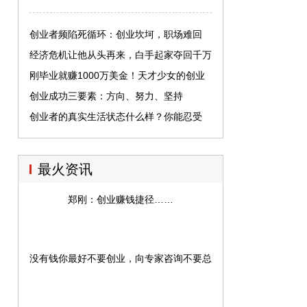
创业者频陷死循环：创业坎坷，职场难回
经济危机让他从头再来，白手起家夺回千万
融资
刚毕业就赚1000万美金！天才少女的创业
史
创业成功三要素：方向、努力、坚持
创业者的真实生活状态什么样？你能忍受
吗？
最火资讯
郑刚：创业赚钱捷径……
没有钱你最好不要创业，向专家咨询不要总是想得到免费指导