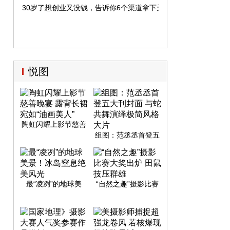
30岁了想创业又没钱，告诉你6个渠道拿下天使投资
悦图
陶虹闪耀上影节慈善
晚宴 露背长裙宛
组图：范丞丞首登五
如“油画美人”
大刊封面 与蛇共舞演
绎极简风格大片
最“凌冽”的地球美
“自然之趣”摄影比赛
景！冰岛窒息绝美风
大奖出炉 田鼠技压群
光
雄