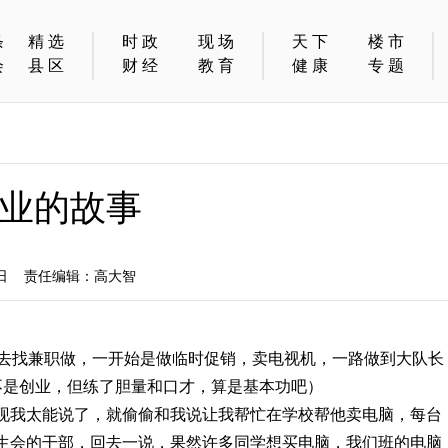
条
精选
时政
现场
天下
楼市
会
县区
财经
教育
健康
专题
业的故事
8日 责任编辑：高大智
己去找兼职做，一开始是做临时促销，卖电视机，一路做到大队长
不是创业，但练了胆量和口才，算是基本功吧）
现我太能说了，就偷偷和我说让我帮忙在学校帮他卖电脑，每台
生会的干部，回去一说，果然许多同学想买电脑，我们班的电脑