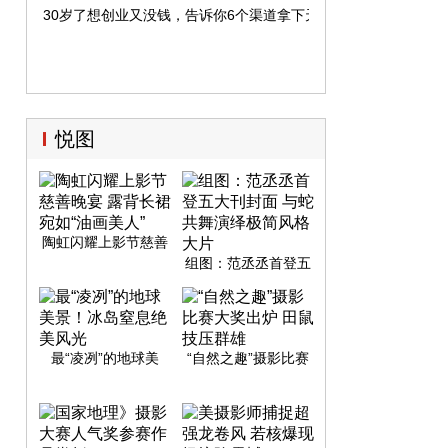
30岁了想创业又没钱，告诉你6个渠道拿下天使投资
悦图
陶虹闪耀上影节慈善
晚宴 露背长裙宛
组图：范丞丞首登五
如“油画美人”
大刊封面 与蛇共舞演
绎极简风格大片
最“凌冽”的地球美
“自然之趣”摄影比赛
景！冰岛窒息绝美风
大奖出炉 田鼠技压群
光
雄