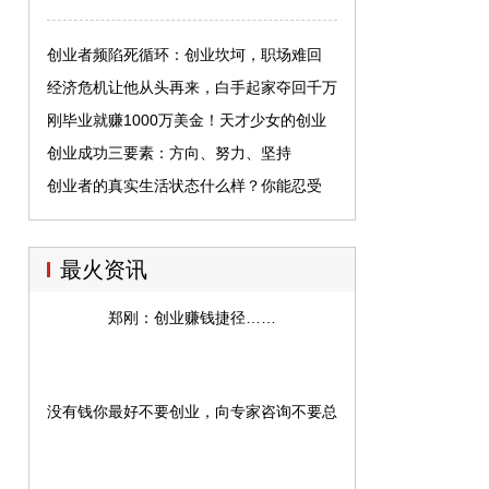
创业者频陷死循环：创业坎坷，职场难回
经济危机让他从头再来，白手起家夺回千万
融资
刚毕业就赚1000万美金！天才少女的创业
史
创业成功三要素：方向、努力、坚持
创业者的真实生活状态什么样？你能忍受
吗？
最火资讯
郑刚：创业赚钱捷径……
没有钱你最好不要创业，向专家咨询不要总是想得到免费指导