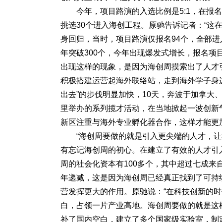
今年，项目路演的入选比例是5:1，在报名
挑选30个进入海创工程。原驰告诉记者：“这
身回归，当时，项目路演仅报名94个，全部进
年突破300个，今年出现爆发式增长，报名项
出现这样的现象，是因为海创周摸索出了人才引
积极搭建运营起海外联络站，走到海外学子身边
出去”的步伐明显加快，10天，奔波于加拿大
里举办的系列揽才活动，在当地掀起一波创新气
新区注重与海外专业孵化器合作，这样才能更
“海创周要做的就是引入更尖端的人才，
有忘记海创周的初心。在建立了有效的人才引
周的社会化资本有100多个，其中超过七成
年递减，这是因为海创周已经真正找到了可持
营发挥更大的作用。原驰说：“在科技创新的
白，占领一片产业高地。海创周要做的就是这
补了国内空白，建立了多个国家级实验室，制