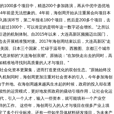
的1000多个项目中，精选200个参加路演，再从中优中选优地
在4年前是无法想象的。4年前，海创周开始从注重展会向项目本
入路演环节，第二年报名180个项目，然后是200多个项目，去
目超过1000个，可以肯定的是明年这一数字还会增长。”之所以
进的机制体制。自2015年以来，大连高新区频频迈出国门，
去开展精准预对接。2017年海创周结束以后，大连高新区“走
、美国、日本三个国家，忙碌于温哥华、西雅图、京都三个城市
息浓郁的“大连海创浪潮”。原驰说：“在加快走出去的同时，高
加精准地寻找到高质量的人才与项目。”
让社会化资本更聚集，进而打造更优化的双创生态。”原驰始终没
入机制同时，海创周更加注重对社会资本的引入，今年参加海创
来自于外地。在海创周越来越风生水起的时候，政府的投入却在逐
续性的运营模式，更好地发挥政府的撬动引领作用，让社会化运
时代，引入一个人才，输入一些资本，就可能填补一个产业空
样的工作。 这些年，海创周引入的人才与项目在很多产业上填
定了多个行业标准。还有一些如半导体材料研发项目，为未来产