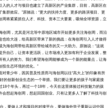
引入的人才与项目也建立了高新区的产业集群，目前，高新区在
了集群效应。”原驰说：“更大的扶持力度、更多的路演项目、更
创周将紧紧抓住人才、科技、资本三大要素，吸纳全球资源，立
了海创周，尤其是河北等中原地区城市开始更多关注海创周，而沿
这也给大连，给高新区带来了新的挑战：在海创周引入人才做得
成为海创周带给高新区带给城市的又一大助力。原驰说：“这就
提升自己，让资本更活跃，让市场准入更加有利于企业发展，整
所有人的努力。我们希望海创周能够成为一个新的能量点，让海
创投生态环境的优化。”
面对青少年，因其普及性质而与海创周以往“高大上”的印象有所
更好的创新创业生态的一个举措。我们要让更多的孩子与家庭接
18个年头，再过一个18年，今天在这里体验过科技魅力的孩
许会想起海创周，想起回国创业。只有让更多人了解了科技与创
平台，要做人才和项目的对接平台，要做海外学子重新认识中国