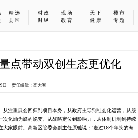
条
精选
时政
现场
天下
楼市
会
县区
财经
教育
健康
专题
量点带动双创生态更优化
29日 责任编辑：高大智
。从注重展会回归到项目本身，从政府主导到社会化运营，从殷
一次化蛹为蝶的蜕变。从战略定位到影响力，从体制机制到持续
大家眼前。高新区管委会副主任原驰说：“走过18个年头的海