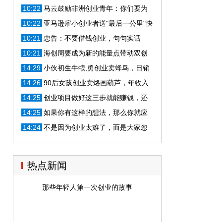
跟别的公司不一样！
10:22
马云鼓励非洲创业青年：你们要为
非洲带回100个阿里巴巴
10:22
亚马逊雇小创业者送"最后一公里"快
递 UPS要小心
10:21
忠告：不要借钱创业，句句实话
10:21
海创周要成为新的能量点带动双创
生态更优化
14:29
小伙初生牛犊,勇创业卖蜂鸟，日销
售额14万元
14:26
90后女孩创业卖烙画葫芦，年收入
达上百万
14:25
创业项目做好这三步就能赚钱，还
不快行动！
14:25
如果你有这样的想法，那么你就应
该创业，使劲儿折腾
14:24
不是因为创业太难了，而是大家忽
略了这一点
热点新闻
那些年轻人第一次创业的故事