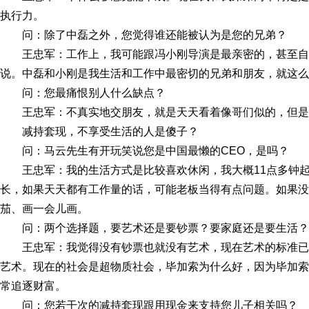
执行力。
问：除了中磊之外，您觉得谁还能被认为是您的兄弟？
王忠军：工作上，我可能跟冯小刚导演是最亲密的，甚至
说。中磊和小刚是我生活和工作中最密切的兄弟和朋友，就这么
问：您最痛恨别人什么缺点？
王忠军：不真实地交朋友，就是天天看着像哥们似的，但是
减持套现，不享受生活的人是傻子？
问：马云先生有开玩笑说您是中国最懒的CEO，是吗？
王忠军：我的生活方式是比较喜欢休闲，我大概11点多钟
长，如果天天都有工作量的话，可能老板当得有点问题。如果没
茄、画一会儿画。
问：两个选择题，要艺术还是要钞票？要家庭还是要生活？
王忠军：我觉得没有钞票也就没有艺术，现在艺术的标准
艺术。现在的社会是超物质社会，毕加索为什么好，因为毕加索
常追逐财富。
问：您若干次的减持套现跟用现金来支持您儿子相关吗？