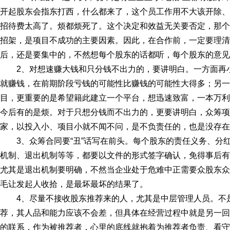
开起股东会指东打西，什么都来了，这个员工作用不大该开除、
招待费太高了。烦都烦死了。这个决定和效益无关要否定，那个
招架，是项目不成功的主要因素。因此，在合作前，一定要理清
后，还是要集中的，不然想每个股东的话都听，每个股东的意见
2、对想速赚大钱和只分钱不出力的，要讲明白。一方面再
就赚钱，在前期阶段亏钱的可能性比赚钱的可能性大得多；另一
目，更重要的是希望籍此建立一个平台，想迅速致富，一本万利
今后有的是烦。对于只想分钱而不出力的，更要讲明白，众筹项
家，以投入小、项目小就不闻不问，是不负责任的，也是没存在
3、众筹合同要“丑”话写在前头。每个股东的责任义务、分
机制、退出机制等等，都要以文件的形式签字确认，免得事后有
尤其是退出机制要明确，不然当企业处于危难中正需要众股东众
毛让发起人收拾，是最坏最坏的结果了。
4、尽量不接收股东推荐来的人，尤其是中层管理人员。不
荐，其人品和能力应该不会差，但具体在经营过程中就是另一回
的联系，作为被推荐者，心里的底线就抱着为推荐者负责、看守