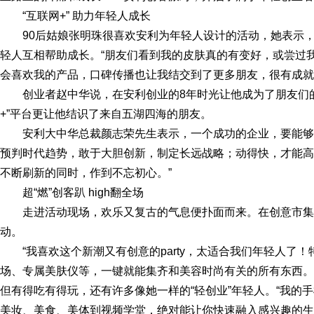
“互联网+” 助力年轻人成长
90后姑娘张明珠很喜欢安利为年轻人设计的活动，她表示
轻人互相帮助成长。“朋友们看到我的皮肤真的有变好，或尝过
会喜欢我的产品，口碑传播也让我结交到了更多朋友，很有成就
创业者赵中华说，在安利创业的8年时光让他成为了朋友们
+”平台更让他结识了来自五湖四海的朋友。
安利大中华总裁颜志荣先生表示，一个成功的企业，要能够
预判时代趋势，敢于大胆创新，制定长远战略；动得快，才能高
不断刷新的同时，作到不忘初心。”
超“燃”创客趴 high翻全场
走进活动现场，欢乐又复古的气息便扑面而来。在创意市
动。
“我喜欢这个新潮又有创意的party，太适合我们年轻人了
场、专属美肤仪等，一键就能集齐和美容时尚有关的所有东西。
但有得吃有得玩，还有许多像她一样的“轻创业”年轻人。“我的
美妆、美食、美体到视频学堂，绝对能让你快速融入感兴趣的生