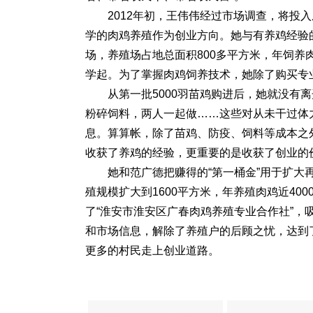
2012年初，王伟伟经过市场调查，将投
学的肉鸡养殖作为创业方向。她与有养鸡经验
场，养殖场占地总面积800多平方米，年饲养
学起。为了掌握肉鸡饲养技术，她除了购买专
从第一批5000羽苗鸡购进后，她就没有
粉碎饲料，两人一起做……这些对从未干过体
息。算算帐，除了苗鸡、防疫、饲料等成本之外，
收获了养鸡的经验，更重要的是收获了创业的
她和范广德把赚得的“第一桶金”用于扩大
殖规模扩大到1600平方米，年养殖肉鸡近40
了“淮安市淮安区广春肉鸡养殖专业合作社”，
和市场信息，解除了养殖户的后顾之忧，达到
更多的村民走上创业道路。