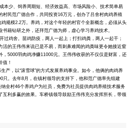
入成本少、饲养周期短、经济效益高、市场风险小、技术简单易
的村民范广德合作，共同投资16万元，创办了吕舍村肉鸡养殖
肉鸡规模2.2万。养鸡，对这个年轻的村官个全新概念，必须从头
业书籍钻研之外，还拜范广德为师，虚心学习养鸡技术。
离开过鸡舍。苗鸡防疫，两人一起上；打扫鸡粪，两人一起干；
力活的王伟伟来说已是不易，而刺鼻难闻的鸡粪味更令她接近窒
5000羽肉鸡净赚11000元。王伟伟收获的不仅仅是财富，还
价值！
再生产，以“滚雪球”的方式发展养鸡事业。如今，他俩的肉鸡养
000只。去年8月，在镇村领导的支持下，他和范广德率先组建
吸纳全村46个养鸡户为社员，免费为社员提供肉鸡养殖技术服务
了互利多赢的效果。车桥镇领导鼓励王伟伟充分发挥所长，带领