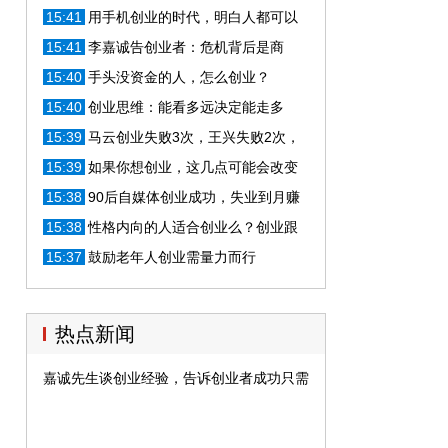
过万
15:41
用手机创业的时代，明白人都可以
用它去创业
15:41
李嘉诚告创业者：危机背后是商
机，想成为富翁还是负翁你说了算！
15:40
手头没资金的人，怎么创业？
15:40
创业思维：能看多远决定能走多
远！
15:39
马云创业失败3次，王兴失败2次，
成功属于失败者？
15:39
如果你想创业，这几点可能会改变
你一生
15:38
90后自媒体创业成功，失业到月赚
20万的经验分享
15:38
性格内向的人适合创业么？创业跟
性格真的有关系么？
15:37
鼓励老年人创业需量力而行
热点新闻
嘉诚先生谈创业经验，告诉创业者成功只需这几点就能改变命运