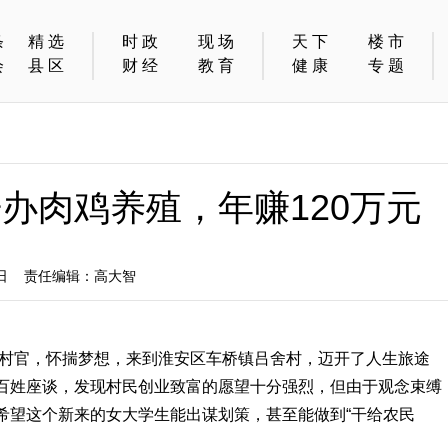
条
精选
时政
现场
天下
楼市
会
县区
财经
教育
健康
专题
办肉鸡养殖，年赚120万元
6日 责任编辑：高大智
生村官，怀揣梦想，来到淮安区车桥镇吕舍村，迈开了人生旅途
百姓座谈，发现村民创业致富的愿望十分强烈，但由于观念束缚
希望这个新来的女大学生能出谋划策，甚至能做到“干给农民