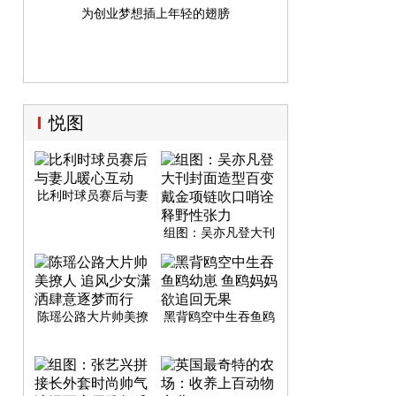
为创业梦想插上年轻的翅膀
悦图
比利时球员赛后与妻
儿暖心互动
组图：吴亦凡登大刊
封面造型百变 戴金项
链吹口哨诠释野性张
力
陈瑶公路大片帅美撩
黑背鸥空中生吞鱼鸥
人 追风少女潇洒肆意
幼崽 鱼鸥妈妈欲追回
逐梦而行
无果