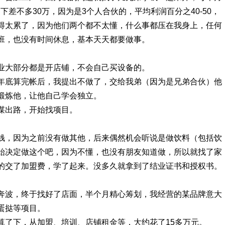
下差不多30万，因为是3个人合伙的，平均利润百分之40-50，
得太累了，因为他们两个都不太懂，什么事都压在我身上，任何
班，也没有时间休息，基本天天都要做事。
业大部分都是开店铺，不会自己买设备的。
年底算完帐后，我提出不做了，交给我弟（因为是兄弟合伙）他
锻炼他，让他自己学会独立。
谋出路，开始找项目。
钱，因为之前没有做其他，后来偶然机会听说是做饮料（包括饮
始决定做这个吧，因为不懂，也没有朋友知道做，所以就找了家
的交了加盟费，学了起来。没多久就拿到了结业证书和授权书。
奔波，终于找好了店面，半个月精心筹划，我经营的某品牌意大
蛋挞等项目。
算了下，从加盟、培训、店铺租金等，大约花了15多万元。