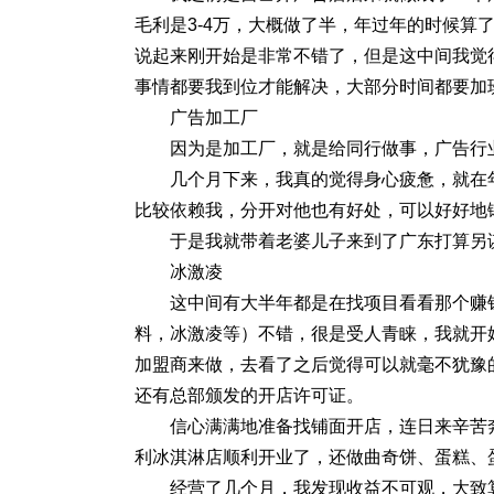
毛利是3-4万，大概做了半，年过年的时候算了
说起来刚开始是非常不错了，但是这中间我觉
事情都要我到位才能解决，大部分时间都要加
广告加工厂
因为是加工厂，就是给同行做事，广告行
几个月下来，我真的觉得身心疲惫，就在
比较依赖我，分开对他也有好处，可以好好地
于是我就带着老婆儿子来到了广东打算另
冰激凌
这中间有大半年都是在找项目看看那个赚
料，冰激凌等）不错，很是受人青睐，我就开
加盟商来做，去看了之后觉得可以就毫不犹豫
还有总部颁发的开店许可证。
信心满满地准备找铺面开店，连日来辛苦
利冰淇淋店顺利开业了，还做曲奇饼、蛋糕、
经营了几个月，我发现收益不可观，大致