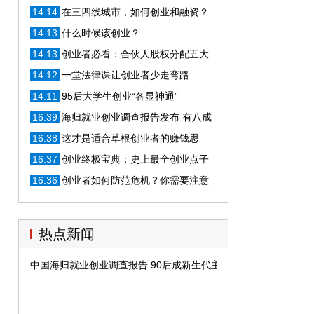
14:14
在三四线城市，如何创业和融资？
14:13
什么时候该创业？
14:13
创业者必看：合伙人股权分配五大
陷阱，股权怎么分分多少？
14:12
一堂法律课让创业者少走弯路
14:11
95后大学生创业“各显神通”
16:39
海归就业创业调查报告发布 有八成
不满意收入！
16:38
这才是适合草根创业者的赚钱思
维，别再被大咖忽悠了！
16:37
创业终极宝典：史上最全创业点子
汇总2018最新版本（一）
16:36
创业者如何防范危机？你需要注意
这四盏“警示灯”
热点新闻
中国海归就业创业调查报告:90后成新生代主体