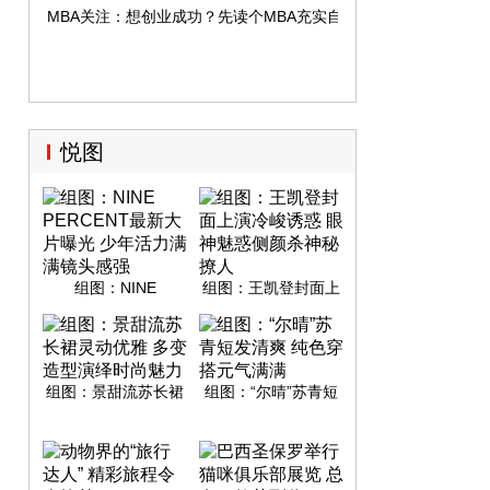
MBA关注：想创业成功？先读个MBA充实自己
悦图
组图：NINE
组图：王凯登封面上
PERCENT最新大片
演冷峻诱惑 眼神魅惑
曝光 少年活力满满镜
侧颜杀神秘撩人
头感强
组图：景甜流苏长裙
组图：“尔晴”苏青短
灵动优雅 多变造型演
发清爽 纯色穿搭元气
绎时尚魅力
满满