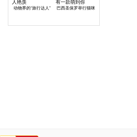
动物界的“旅行达人”
巴西圣保罗举行猫咪
精彩旅程令人艳羡
俱乐部展览 总有一款
萌到你