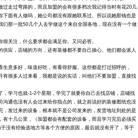
做过走过弯路的，而且加盟的会有很多档次我记得当时有花20几
你下面有人做吗，她公司都没有跟她联系过。所以说她那钱也是
我们那一批50几个人去学做这个来自全国各地，现在没有一个做
你很关注，什么要求都会满足你。又问必答。
的供应，店铺的方向，还有装修都不要自己操心。他们都会派人
看生意多好，味道好吃，有看得舒服。这些都是打过招呼的，
月有很多人过来看，我都是说的实话，叫他们不要加盟，直接找
，学习也就-1-2个星期，学完了就要你自己去找店铺，店铺找
司沟通也没有人会过来给你指点的，就之前说好的装修图纸也没
完，发过来的设备，根本就不是公司发来的，发货地址到处的是
，有十几公里，（加盟都会有配套的设备，而且学习完后必须买
由于没有经验选地方等各个方便的原因，最后就没有开了，等于