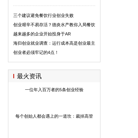
三个建议避免餐饮行业创业失败
创业艰辛不易存活？德炎水产教你入局餐饮
的正确姿势
越来越多的企业开始投身于AR
海归创业就业调查：运行成本高是创业最主
要困难
创业者必须牢记的4点！
最火资讯
一位年入百万者的5条创业经验
每个创始人都会遇上的一道坎：裁掉高管