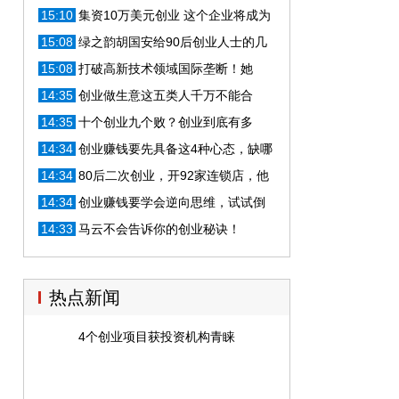
20亿，占据市场半壁江山
15:10
集资10万美元创业 这个企业将成为
中国芯片巨头？
15:08
绿之韵胡国安给90后创业人士的几
条忠告
15:08
打破高新技术领域国际垄断！她
是“女神”级女创客领军人
14:35
创业做生意这五类人千万不能合
伙，否则你就先失败一半了！
14:35
十个创业九个败？创业到底有多
难？网友：一年赔了200万
14:34
创业赚钱要先具备这4种心态，缺哪
一种都不行！
14:34
80后二次创业，开92家连锁店，他
有何经营秘诀
14:34
创业赚钱要学会逆向思维，试试倒
着走，没有钱你照样可以创业！
14:33
马云不会告诉你的创业秘诀！
热点新闻
4个创业项目获投资机构青睐