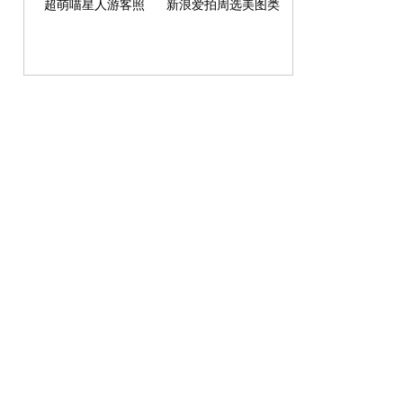
超萌喵星人游客照
新浪爱拍周选美图类
作品