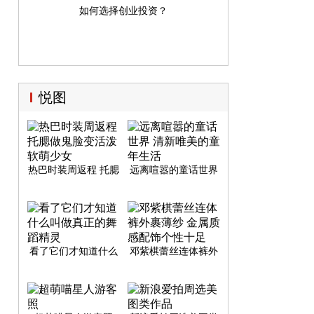
如何选择创业投资？
悦图
热巴时装周返程 托腮
远离喧嚣的童话世界
做鬼脸变活泼软萌少
清新唯美的童年生活
女
看了它们才知道什么
邓紫棋蕾丝连体裤外
叫做真正的舞蹈精灵
裹薄纱 金属质感配饰
个性十足