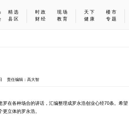
条
精选
时政
现场
天下
楼市
会
县区
财经
教育
健康
专题
条
8日 责任编辑：高大智
老罗在各种场合的讲话，汇编整理成罗永浩创业心经70条。希望
个更立体的罗永浩。