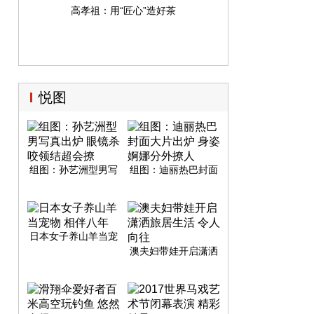
高孝祖：用“匠心”造好茶
悦图
组图：孙艺洲型男写
组图：迪丽热巴封面
真出炉 眼镜杀咬领结
大片出炉 身姿婀娜分
超会撩
外撩人
日本女子养山羊当宠
物 相伴八年
澳夫妇带娃开启潇洒
旅居生活 令人向往