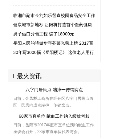
临湘市副市长刘如乐督查校园食品安全工作
健康城市新地标 岳阳将打造首个医药健康
产业园
男子借口分包工程 骗了18000元
岳阳人民的骄傲华容芥菜光荣上榜 2017百
强农产品
30年写3000幅《岳阳楼记》 这位老人用行
动诠释“工匠精神”
最火资讯
八字门居民点 端掉一传销窝点
日前，金凤桥工商所在经开区八字门居民点西
区一民房内成功端掉一传销窝点。
68家市直单位 献血工作纳入绩效考核
日前，岳阳市2017年度市直单位预约献血工作
座谈会召开，23家市直单位代表与会。