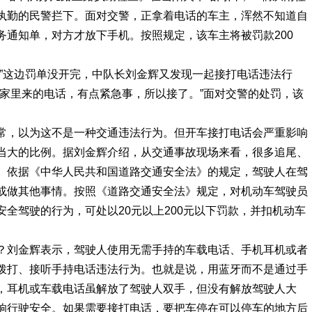
执勤的民警拦下。面对交警，正拿着电话的车主，浑然不知道自
务通知单，对方才放下手机。按照规定，该车主将被罚款200
。”这边罚单没开完，中队长刘金辉又发现一起接打电话违法行
我家里来的电话，有点紧急事，所以接了。”面对交警的处罚，该
常，以为这不是一种交通违法行为。但开车接打电话会严重影响
当大的比例。据刘金辉介绍，从交通事故现场来看，很多追尾、
。依据《中华人民共和国道路交通安全法》的规定，驾驶人在驾
或做其他事情。按照《道路交通安全法》规定，对机动车驾驶员
全驾驶的行为，可处以20元以上200元以下罚款，并扣机动车
？刘金辉表示，驾驶人使用无需手持的车载电话、手机耳机或者
拨打、接听手持电话违法行为。也就是说，用蓝牙而不是通过手
，耳机或车载电话虽解放了驾驶人双手，但没有解放驾驶人大
响行驶安全。如果需要接打电话，要把车停在可以停车的地方后