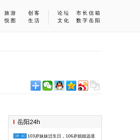
旅游
创客
论坛
市长信箱
悦图
生活
文化
数字岳阳
岳阳24h
08:00
103岁妹妹过生日，106岁姐姐远道