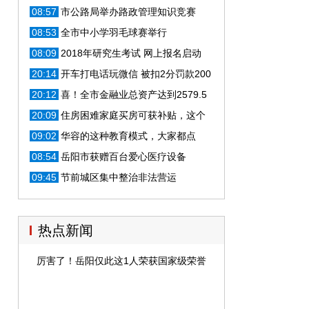
而来祝寿
08:57
市公路局举办路政管理知识竞赛
08:53
全市中小学羽毛球赛举行
08:09
2018年研究生考试 网上报名启动
20:14
开车打电话玩微信 被扣2分罚款200
元
20:12
喜！全市金融业总资产达到2579.5
亿元
20:09
住房困难家庭买房可获补贴，这个
可以有
09:02
华容的这种教育模式，大家都点
赞，秘诀是？
08:54
岳阳市获赠百台爱心医疗设备
09:45
节前城区集中整治非法营运
热点新闻
厉害了！岳阳仅此这1人荣获国家级荣誉