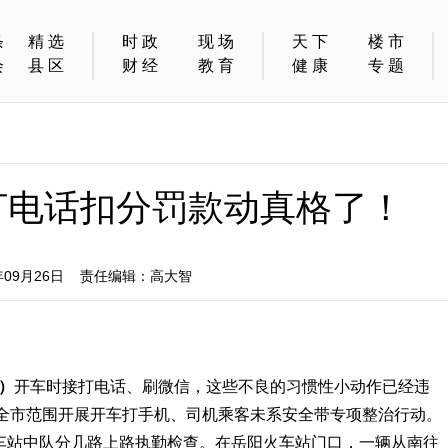
条
精选
时政
现场
天下
楼市
会
县区
财经
教育
健康
专题
打电话扣分罚款动真格了！
09月26日 责任编辑：高大智
）
开车时接打电话、刷微信，这些不良的习惯性小动作已经违
全市范围开展开车打手机、司机乘客未系安全带专项整治行动。
火车站中队分几路上路执勤检查。在岳阳火车站门口，一辆从南往